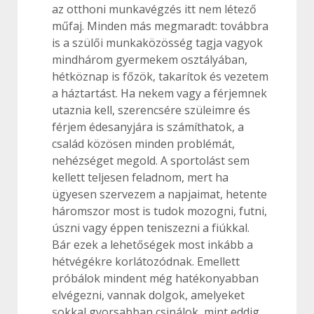
az otthoni munkavégzés itt nem létező
műfaj. Minden más megmaradt: továbbra
is a szülői munkaközösség tagja vagyok
mindhárom gyermekem osztályában,
hétköznap is főzök, takarítok és vezetem
a háztartást. Ha nekem vagy a férjemnek
utaznia kell, szerencsére szüleimre és
férjem édesanyjára is számíthatok, a
család közösen minden problémát,
nehézséget megold. A sportolást sem
kellett teljesen feladnom, mert ha
ügyesen szervezem a napjaimat, hetente
háromszor most is tudok mozogni, futni,
úszni vagy éppen teniszezni a fiúkkal.
Bár ezek a lehetőségek most inkább a
hétvégékre korlátozódnak. Emellett
próbálok mindent még hatékonyabban
elvégezni, vannak dolgok, amelyeket
sokkal gyorsabban csinálok, mint eddig,