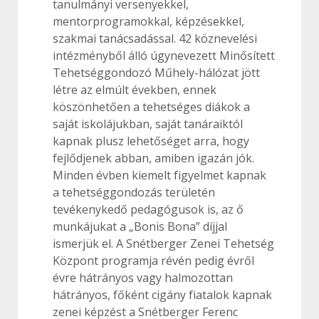
tanulmányi versenyekkel,
mentorprogramokkal, képzésekkel,
szakmai tanácsadással. 42 köznevelési
intézményből álló úgynevezett Minősített
Tehetséggondozó Műhely-hálózat jött
létre az elmúlt években, ennek
köszönhetően a tehetséges diákok a
saját iskolájukban, saját tanáraiktól
kapnak plusz lehetőséget arra, hogy
fejlődjenek abban, amiben igazán jók.
Minden évben kiemelt figyelmet kapnak
a tehetséggondozás területén
tevékenykedő pedagógusok is, az ő
munkájukat a „Bonis Bona” díjjal
ismerjük el. A Snétberger Zenei Tehetség
Központ programja révén pedig évről
évre hátrányos vagy halmozottan
hátrányos, főként cigány fiatalok kapnak
zenei képzést a Snétberger Ferenc