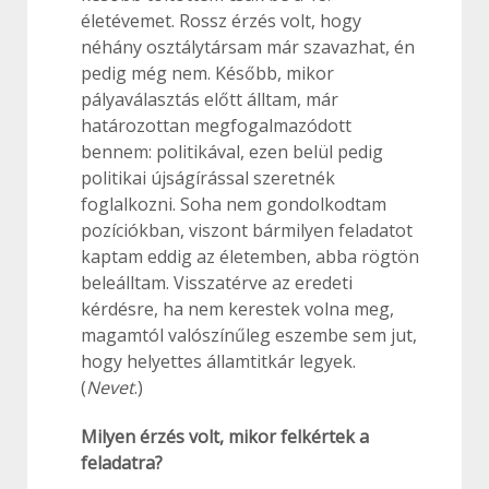
életévemet. Rossz érzés volt, hogy
néhány osztálytársam már szavazhat, én
pedig még nem. Később, mikor
pályaválasztás előtt álltam, már
határozottan megfogalmazódott
bennem: politikával, ezen belül pedig
politikai újságírással szeretnék
foglalkozni. Soha nem gondolkodtam
pozíciókban, viszont bármilyen feladatot
kaptam eddig az életemben, abba rögtön
beleálltam. Visszatérve az eredeti
kérdésre, ha nem kerestek volna meg,
magamtól valószínűleg eszembe sem jut,
hogy helyettes államtitkár legyek.
(
Nevet
.)
Milyen érzés volt, mikor felkértek a
feladatra?