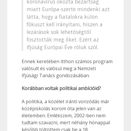
koronavírus okozta bezártság
miatt Európa-szerte mindenki azt
látta, hogy a fiatalokra külön
fókuszt kell irányítani, hiszen a
lezárások sok lehetőségtől
fosztották meg őket. Ezért az
Ifjúság Európai Éve róluk szól.
Ennek keretében itthon számos program
valósult és valósul meg a Nemzeti
Ifjúsági Tanács gondozásában.
Korábban voltak politikai ambícióid?
A politika, a közélet iránti vonzódás már
középiskolás korom óta jelen van az
életemben. Emlékszem, 2002-ben nem
tudtam szavazni, mert néhány hónappal
később töltöttem csak be a 18.