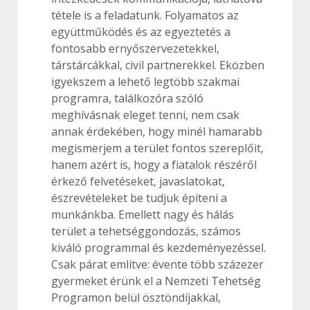
tétele is a feladatunk. Folyamatos az
együttműködés és az egyeztetés a
fontosabb ernyőszervezetekkel,
társtárcákkal, civil partnerekkel. Eközben
igyekszem a lehető legtöbb szakmai
programra, találkozóra szóló
meghívásnak eleget tenni, nem csak
annak érdekében, hogy minél hamarabb
megismerjem a terület fontos szereplőit,
hanem azért is, hogy a fiatalok részéről
érkező felvetéseket, javaslatokat,
észrevételeket be tudjuk építeni a
munkánkba. Emellett nagy és hálás
terület a tehetséggondozás, számos
kiváló programmal és kezdeményezéssel.
Csak párat említve: évente több százezer
gyermeket érünk el a Nemzeti Tehetség
Programon belül ösztöndíjakkal,