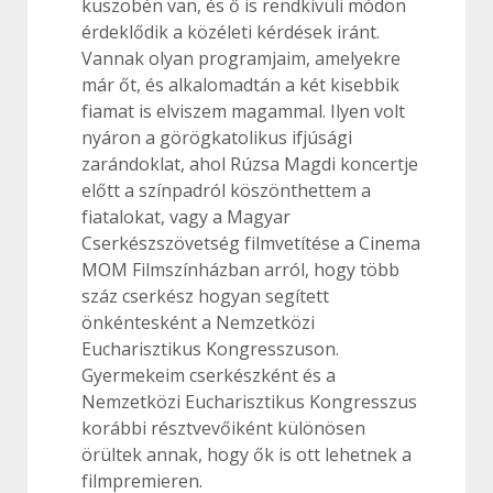
küszöbén van, és ő is rendkívüli módon
érdeklődik a közéleti kérdések iránt.
Vannak olyan programjaim, amelyekre
már őt, és alkalomadtán a két kisebbik
fiamat is elviszem magammal. Ilyen volt
nyáron a görögkatolikus ifjúsági
zarándoklat, ahol Rúzsa Magdi koncertje
előtt a színpadról köszönthettem a
fiatalokat, vagy a Magyar
Cserkészszövetség filmvetítése a Cinema
MOM Filmszínházban arról, hogy több
száz cserkész hogyan segített
önkéntesként a Nemzetközi
Eucharisztikus Kongresszuson.
Gyermekeim cserkészként és a
Nemzetközi Eucharisztikus Kongresszus
korábbi résztvevőiként különösen
örültek annak, hogy ők is ott lehetnek a
filmpremieren.