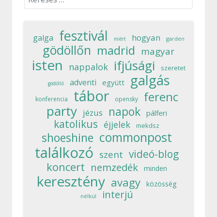
fesztivál
hogyan
galga
garden
miért
gödöllőn
madrid
magyar
isten
ifjúsági
nappalok
szeretet
galgás
adventi
együtt
gödöllő
tábor
ferenc
konferencia
opensky
party
napok
jézus
pálferi
katolikus
éjjelek
mekdsz
commonpost
shoeshine
találkozó
videó-blog
szent
koncert
nemzedék
minden
keresztény
avagy
közösség
interjú
nélkül