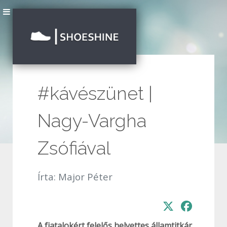
#kávészünet |
Nagy-Vargha
Zsófiával
Írta:
Major Péter
A fiatalokért felelős helyettes államtitkár