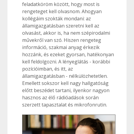
feladatköröm között, hogy most is
rengeteget kell olvasnom. Ahogyan
kollégáim szokták mondani: az
államigazgatásban szeretni kell az
olvasást, akkor is, ha nem szépirodalmi
művekről van szó. Hiszen rengeteg
információ, szakmai anyag érkezik
hozzánk, és ezeket gyorsan, hatékonyan
kell feldolgozni. A lényeglátás - korábbi
pozícióimban, és itt, az
államigazgatásban - nélkülözhetetlen.
Emellett sokszor kell nagy hallgatóság
előtt beszédet tartani, ilyenkor nagyon
hasznos az élő rádióadások során
szerzett tapasztalat és mikrofonrutin.