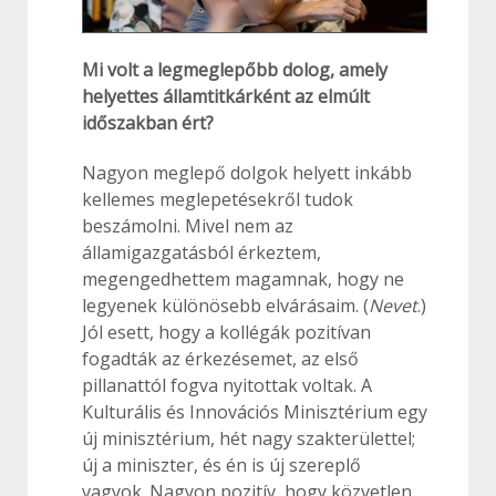
Mi volt a legmeglepőbb dolog, amely
helyettes államtitkárként az elmúlt
időszakban ért?
Nagyon meglepő dolgok helyett inkább
kellemes meglepetésekről tudok
beszámolni. Mivel nem az
államigazgatásból érkeztem,
megengedhettem magamnak, hogy ne
legyenek különösebb elvárásaim. (
Nevet
.)
Jól esett, hogy a kollégák pozitívan
fogadták az érkezésemet, az első
pillanattól fogva nyitottak voltak. A
Kulturális és Innovációs Minisztérium egy
új minisztérium, hét nagy szakterülettel;
új a miniszter, és én is új szereplő
vagyok. Nagyon pozitív, hogy közvetlen