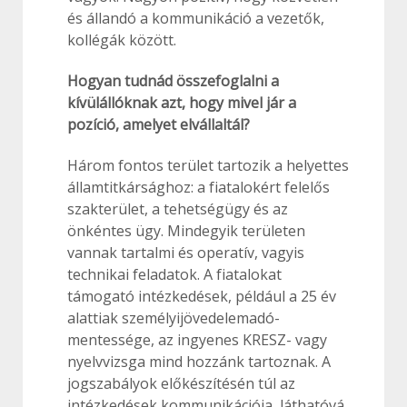
és állandó a kommunikáció a vezetők,
kollégák között.
Hogyan tudnád összefoglalni a
kívülállóknak azt, hogy mivel jár a
pozíció, amelyet elvállaltál?
Három fontos terület tartozik a helyettes
államtitkársághoz: a fiatalokért felelős
szakterület, a tehetségügy és az
önkéntes ügy. Mindegyik területen
vannak tartalmi és operatív, vagyis
technikai feladatok. A fiatalokat
támogató intézkedések, például a 25 év
alattiak személyijövedelemadó-
mentessége, az ingyenes KRESZ- vagy
nyelvvizsga mind hozzánk tartoznak. A
jogszabályok előkészítésén túl az
intézkedések kommunikációja, láthatóvá