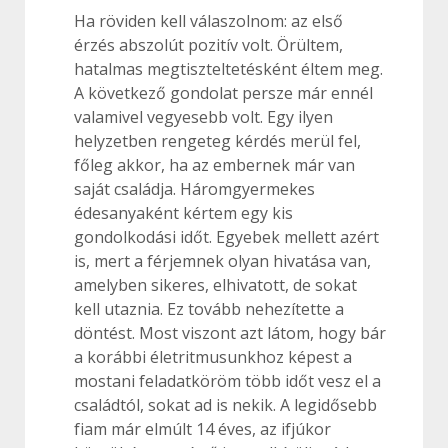
Ha röviden kell válaszolnom: az első
érzés abszolút pozitív volt. Örültem,
hatalmas megtiszteltetésként éltem meg.
A következő gondolat persze már ennél
valamivel vegyesebb volt. Egy ilyen
helyzetben rengeteg kérdés merül fel,
főleg akkor, ha az embernek már van
saját családja. Háromgyermekes
édesanyaként kértem egy kis
gondolkodási időt. Egyebek mellett azért
is, mert a férjemnek olyan hivatása van,
amelyben sikeres, elhivatott, de sokat
kell utaznia. Ez tovább nehezítette a
döntést. Most viszont azt látom, hogy bár
a korábbi életritmusunkhoz képest a
mostani feladatköröm több időt vesz el a
családtól, sokat ad is nekik. A legidősebb
fiam már elmúlt 14 éves, az ifjúkor