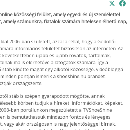
line közösségi felület, amely egyedi és új szemlélettel
, amely számunkra, fiatalok számára hitelesen élhető nap,
al 2006-ban született, azzal a céllal, hogy a Gödöllői
ámára információs felületet biztosítson az interneten. Az
nek következtében újabb és újabb rovatok, tartalmak,
álnak ma is elérhetővé a látogatók számára. Így a
ő stáb kinőtte magát egy alkotói közösségé, videóbloggá
g minden pontján ismerik a shoeshine.hu brandet.
sztják országszerte.
sztői stáb is szépen gyarapodott mögötte, annak
lesebb körben tudjuk a híreket, információkat, képeket,
. 2008-ban portálunkon megszületett a TVShoeShine
pben is bemutathassuk mindazon fontos és lényeges
, vagy akár országosan is nagy jelentőséggel bírnak.