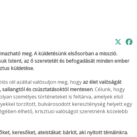
mazható meg. A küldetésünk elsősorban a misszió.
suk Istent, az ő szeretetét és befogadását minden ember
ztus küldetése.
iós cél azáltal valósuljon meg, hogy
az élet valóságát
 sallangtól és csúsztatásoktól mentesen
. Célunk, hogy
olyan személyes történeteket is feltárva, amelyek első
ekkel torzított, bulvárosodott kereszténység helyett egy
ében élhető, krisztusi valóságot szeretnénk közelebb
t, keresőket, ateistákat: bárkit, aki nyitott témáinkra.