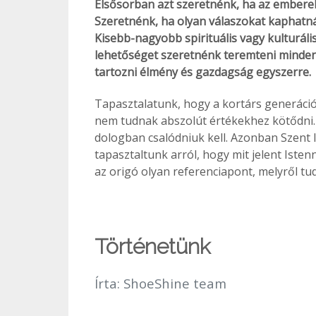
Elsősorban azt szeretnénk, ha az ember
Szeretnénk, ha olyan válaszokat kaphatná
Kisebb-nagyobb spirituális vagy kulturáli
lehetőséget szeretnénk teremteni minde
tartozni élmény és gazdagság egyszerre.
Tapasztalatunk, hogy a kortárs generációk
nem tudnak abszolút értékekhez kötődni. 
dologban csalódniuk kell. Azonban Szent
tapasztaltunk arról, hogy mit jelent Isten
az origó olyan referenciapont, melyről t
Történetünk
Írta:
ShoeShine team