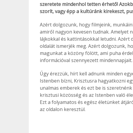
szeretete mindenhol tetten érhető! Azokb
szorít, vagy épp a kultúránk kirekeszt, pu
Azért dolgozunk, hogy filmjeink, munkáin
amiről nagyon kevesen tudnak. Amelyet n
lájkokkal és kattintásokkal letudni. Azért
oldalát ismerjék meg. Azért dolgozunk, ho
magunkat a közöny fölött, ami puha érde
információval szennyezett mindennapjait.
Úgy érezzük, hírt kell adnunk minden egy
Istenben bízni, Krisztusra hagyatkozni eg
unalmas emberek és ezt be is szeretnénk 
krisztusi közösség és az Istenben való él
Ezt a folyamatos és egész életünket átjá
az oldalon keresztül.