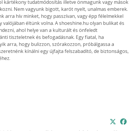
hol kártékony tudatmódosítás illetve önmagunk vagy mások
kozni. Nem vagyunk bigott, karót nyelt, unalmas emberek.
 arra hív minket, hogy passzívan, vagy épp félelmekkel
gy valójában éltünk volna. A shoeshine.hu olyan bulikat és
ezni, ahol helye van a kulturált és önfeledt
nti tiszteletnek és befogadásnak. Egy fiatal, ha
ik arra, hogy bulizzon, szórakozzon, próbálgassa a
zeretnénk kínálni egy újfajta felszabadító, de biztonságos,
éhez.