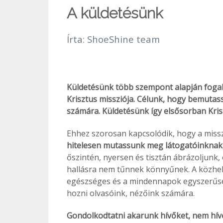
A küldetésünk
Írta:
ShoeShine team
Küldetésünk több szempont alapján fogal
Krisztus missziója. Célunk, hogy bemutas
számára. Küldetésünk így elsősorban Kris
Ehhez szorosan kapcsolódik, hogy a missz
hitelesen mutassunk meg látogatóinknak,
őszintén, nyersen és tisztán ábrázoljunk, 
hallásra nem tűnnek könnyűnek. A közhely
egészséges és a mindennapok egyszerűség
hozni olvasóink, nézőink számára.
Gondolkodtatni akarunk hívőket, nem hívőke