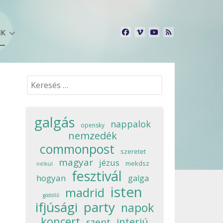
NK
Keresés...
galgás
nappalok
opensky
nemzedék
commonpost
szeretet
magyar
jézus
mekdsz
nélkül
fesztivál
hogyan
galga
isten
madrid
gödöllő
ifjúsági
party
napok
koncert
interjú
szent