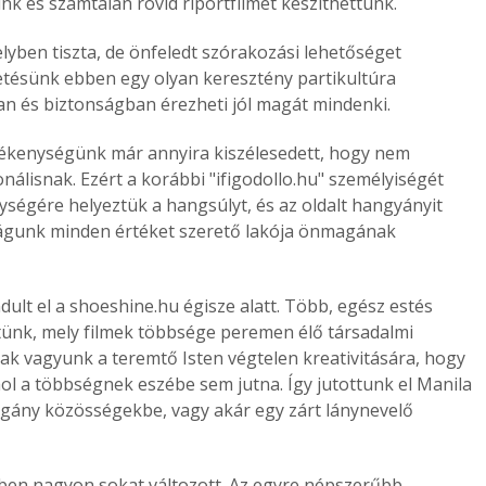
k és számtalan rövid riportfilmet készíthettünk.
lyben tiszta, de önfeledt szórakozási lehetőséget
detésünk ebben egy olyan keresztény partikultúra
n és biztonságban érezheti jól magát mindenki.
evékenységünk már annyira kiszélesedett, hogy nem
álisnak. Ezért a korábbi "ifigodollo.hu" személyiségét
ségére helyeztük a hangsúlyt, és az oldalt hangyányit
águnk minden értéket szerető lakója önmagának
dult el a shoeshine.hu égisze alatt. Több, egész estés
tünk, mely filmek többsége peremen élő társadalmi
iak vagyunk a teremtő Isten végtelen kreativitására, hogy
hol a többségnek eszébe sem jutna. Így jutottunk el Manila
gány közösségekbe, vagy akár egy zárt lánynevelő
ben nagyon sokat változott. Az egyre népszerűbb,