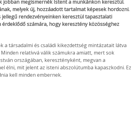
ek jobban megismernék Istent a munkánkon keresztül.
nak, melyek új, hozzáadott tartalmat képesek hordozni.
s jellegű rendezvényeinken keresztül tapasztalati
n érdeklődő számára, hogy keresztény közösséghez
 a társadalmi és családi kikezdettség mintázatait látva
Minden relatívvá válik számukra amiatt, mert sok
 István országában, keresztényként, megvan a
nel élni, mit jelent az isteni abszolútumba kapaszkodni. Ez
udnia kell minden embernek.