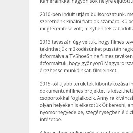
Kameráinkkal nagyon sok helyre eljutottun
2010-ben indult útjára bulisorozatunk, me
szeretnénk kínálni fiatalok számára. Kül
megteremtése volt, melyben felszabadulta
2013 tavaszán úgy véltük, hogy filmes t
tekinthetjük működésünket pusztán region
átformálva a TVShoeShine filmes tevékeny
átformáltuk, hogy gyönyörű Magyarorsz
érezhesse munkáinkat, filmjeinket.
2015-től újabb területek kibontakozása in
dokumentumfilmes projektet is készíthet
csoportokkal foglalkozik. Annyira kíváncs
olyan helyeken is elkezdtük Őt keresni, a
nyomornegyedeibe, szegénységben élő ci
intézetbe.
A keresztény online média az utóbbi évek