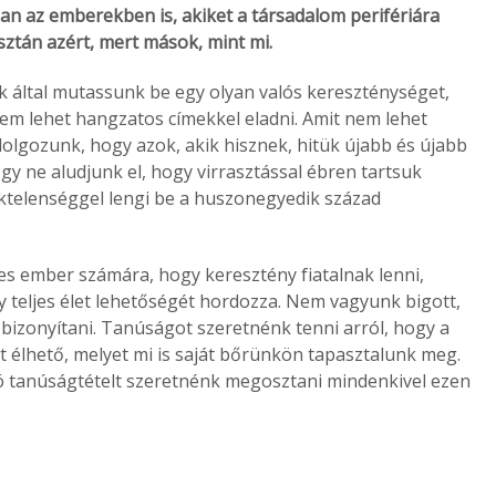
an az emberekben is, akiket a társadalom perifériára
sztán azért, mert mások, mint mi.
k által mutassunk be egy olyan valós kereszténységet,
em lehet hangzatos címekkel eladni. Amit nem lehet
 dolgozunk, hogy azok, akik hisznek, hitük újabb és újabb
gy ne aludjunk el, hogy virrasztással ébren tartsuk
ktelenséggel lengi be a huszonegyedik század
es ember számára, hogy keresztény fiatalnak lenni,
y teljes élet lehetőségét hordozza. Nem vagyunk bigott,
bizonyítani. Tanúságot szeretnénk tenni arról, hogy a
et élhető, melyet mi is saját bőrünkön tapasztalunk meg.
ró tanúságtételt szeretnénk megosztani mindenkivel ezen