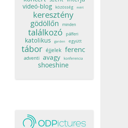
videó-blog
közösség
miért
keresztény
gödöllőn
minden
találkozó
pálferi
katolikus
együtt
garden
tábor
ferenc
éjjelek
avagy
adventi
konferencia
shoeshine