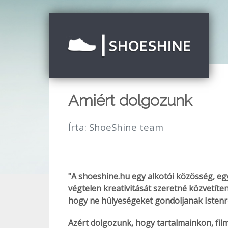
Amiért dolgozunk
Írta:
ShoeShine team
"A shoeshine.hu egy alkotói közösség, egy 
végtelen kreativitását szeretné közvetíte
hogy ne hülyeségeket gondoljanak Istenrő
Azért dolgozunk, hogy tartalmainkon, fil