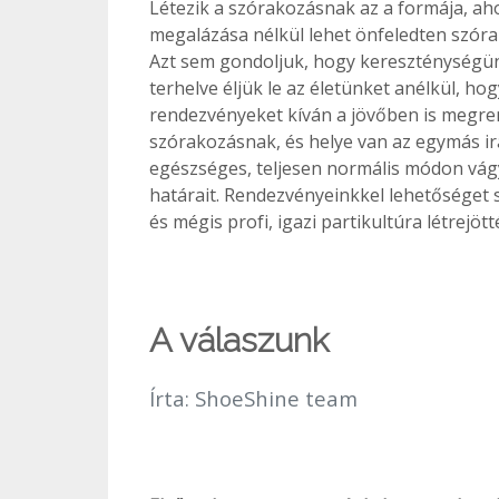
Létezik a szórakozásnak az a formája, a
megalázása nélkül lehet önfeledten szóra
Azt sem gondoljuk, hogy kereszténységünk
terhelve éljük le az életünket anélkül, ho
rendezvényeket kíván a jövőben is megrend
szórakozásnak, és helye van az egymás irá
egészséges, teljesen normális módon vágy
határait. Rendezvényeinkkel lehetőséget s
és mégis profi, igazi partikultúra létrejött
A válaszunk
Írta:
ShoeShine team