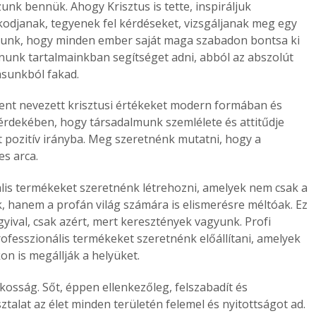
nk bennük. Ahogy Krisztus is tette, inspiráljuk
kodjanak, tegyenek fel kérdéseket, vizsgáljanak meg egy
yunk, hogy minden ember saját maga szabadon bontsa ki
ánunk tartalmainkban segítséget adni, abból az abszolút
ásunkból fakad.
ent nevezett krisztusi értékeket modern formában és
érdekében, hogy társadalmunk szemlélete és attitűdje
tt pozitív irányba. Meg szeretnénk mutatni, hogy a
es arca.
lis termékeket szeretnénk létrehozni, amelyek nem csak a
 hanem a profán világ számára is elismerésre méltóak. Ez
yival, csak azért, mert keresztények vagyunk. Profi
ofesszionális termékeket szeretnénk előállítani, amelyek
on is megállják a helyüket.
osság. Sőt, éppen ellenkezőleg, felszabadít és
talat az élet minden területén felemel és nyitottságot ad.