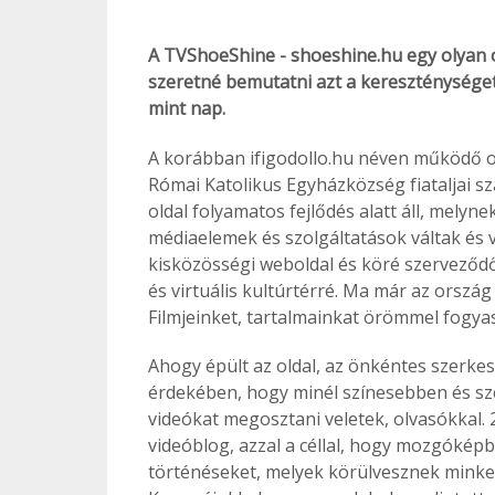
A TVShoeShine - shoeshine.hu egy olyan on
szeretné bemutatni azt a kereszténységet
mint nap.
A korábban ifigodollo.hu néven működő old
Római Katolikus Egyházközség fiataljai sz
oldal folyamatos fejlődés alatt áll, mely
médiaelemek és szolgáltatások váltak és v
kisközösségi weboldal és köré szerveződ
és virtuális kultúrtérré. Ma már az orszá
Filmjeinket, tartalmainkat örömmel fogya
Ahogy épült az oldal, az önkéntes szerke
érdekében, hogy minél színesebben és szé
videókat megosztani veletek, olvasókkal
videóblog, azzal a céllal, hogy mozgóké
történéseket, melyek körülvesznek minket