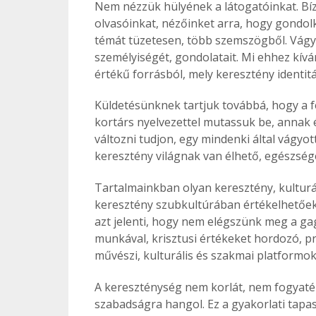
Nem nézzük hülyének a látogatóinkat. Bízu
olvasóinkat, nézőinket arra, hogy gondol
témát tüzetesen, több szemszögből. Vág
személyiségét, gondolatait. Mi ehhez kív
értékű forrásból, mely keresztény identit
Küldetésünknek tartjuk továbbá, hogy a f
kortárs nyelvezettel mutassuk be, annak 
változni tudjon, egy mindenki által vágyo
keresztény világnak van élhető, egészség
Tartalmainkban olyan keresztény, kulturá
keresztény szubkultúrában értékelhetőek,
azt jelenti, hogy nem elégszünk meg a gag
munkával, krisztusi értékeket hordozó, pr
művészi, kulturális és szakmai platformok
A kereszténység nem korlát, nem fogyaték
szabadságra hangol. Ez a gyakorlati tapasz