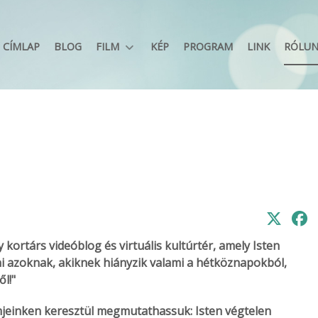
CÍMLAP
BLOG
FILM
KÉP
PROGRAM
LINK
RÓLU
kortárs videóblog és virtuális kultúrtér, amely Isten
ni azoknak, akiknek hiányzik valami a hétköznapokból,
l!"
mjeinken keresztül megmutathassuk: Isten végtelen