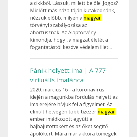
a cikkből. Lássuk, mi lett belőle! Jogos?
Mielőtt más háza táján kutakodnánk,
nézzük előbb, milyen a
magyar
törvényi szabályozása az
abortusznak. Az Alaptörvény
kimondja, hogy „a magzat életét a
fogantatástól kezdve védelem illeti...
Pánik helyett ima | A 777
virtuális imalánca
2020. március 16
a koronavírus
idején a magunkba fordulás helyett az
ima erejére hívjuk fel a figyelmet. Az
elmúlt hétvégén több tízezer
magyar
ember imádkozott együtt a
bajbajutottakért és az őket segítő
ápolókért. Mára már akkora tömegek