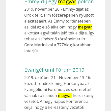
Emmy-díj egy
magyar
polcon
2019. november 26
Emmy-díjat az
Örök tél c. film főszerepében nyújtott
alakításáért. Az Emmy történetében
az idei az első alkalom, hogy
magyar
alkotást egyáltalán jelöltek a díjra, így
tehát a színésznő történelmet írt.
Gera Marinával a 777blog korábban
interjút...
Evangéliumi Fórum 2019
2019. október 21
November 13-16.
között rendezik meg Harkányba az
Evangéliumi Fórumot, és szeretettel
várnak rá minden
magyar
keresztény
vezetőt. A négy napos konferencia
célja, hogy a keresztény vezetők