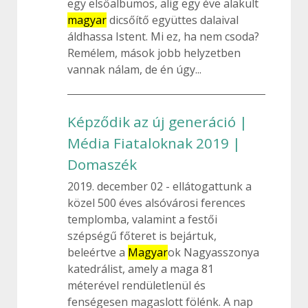
egy elsőalbumos, alig egy éve alakult
magyar
dicsőítő együttes dalaival
áldhassa Istent. Mi ez, ha nem csoda?
Remélem, mások jobb helyzetben
vannak nálam, de én úgy...
Képződik az új generáció |
Média Fiataloknak 2019 |
Domaszék
2019. december 02
ellátogattunk a
közel 500 éves alsóvárosi ferences
templomba, valamint a festői
szépségű főteret is bejártuk,
beleértve a
Magyar
ok Nagyasszonya
katedrálist, amely a maga 81
méterével rendületlenül és
fenségesen magaslott fölénk. A nap