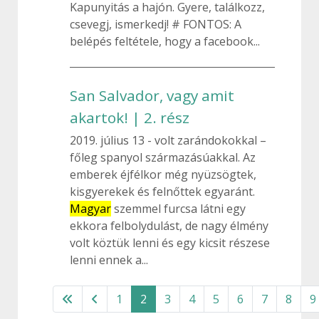
Kapunyitás a hajón. Gyere, találkozz,
csevegj, ismerkedj! # FONTOS: A
belépés feltétele, hogy a facebook...
San Salvador, vagy amit
akartok! | 2. rész
2019. július 13
volt zarándokokkal –
főleg spanyol származásúakkal. Az
emberek éjfélkor még nyüzsögtek,
kisgyerekek és felnőttek egyaránt.
Magyar
szemmel furcsa látni egy
ekkora felbolydulást, de nagy élmény
volt köztük lenni és egy kicsit részese
lenni ennek a...
1
2
3
4
5
6
7
8
9