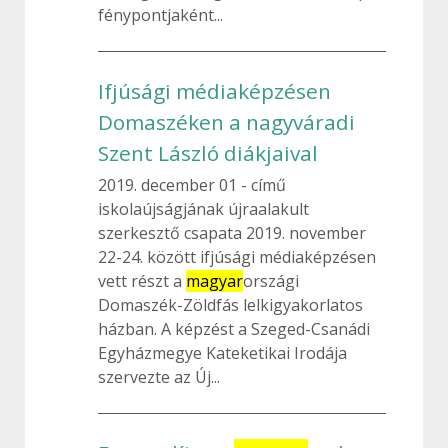
fénypontjaként...
Ifjúsági médiaképzésen
Domaszéken a nagyváradi
Szent László diákjaival
2019. december 01
című
iskolaújságjának újraalakult
szerkesztő csapata 2019. november
22-24. között ifjúsági médiaképzésen
vett részt a
magyar
országi
Domaszék-Zöldfás lelkigyakorlatos
házban. A képzést a Szeged-Csanádi
Egyházmegye Kateketikai Irodája
szervezte az Új...