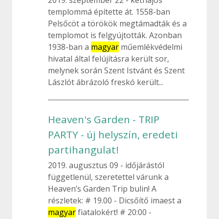
2019. szeptember 22
kéthajós
templommá építette át. 1558-ban
Pelsőcöt a törökök megtámadták és a
templomot is felgyújtották. Azonban
1938-ban a
magyar
műemlékvédelmi
hivatal által felújításra került sor,
melynek során Szent Istvánt és Szent
Lászlót ábrázoló freskó került...
Heaven's Garden - TRIP
PARTY - új helyszín, eredeti
partihangulat!
2019. augusztus 09
időjárástól
függetlenül, szeretettel várunk a
Heaven’s Garden Trip bulin! A
részletek: # 19.00 - Dicsőítő imaest a
magyar
fiatalokért! # 20:00 -