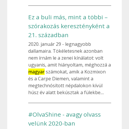
Ez a buli más, mint a többi –
szórakozás keresztényként a
21. században
2020. január 29
legnagyobb
dallamaira. Tökéletesnek azonban
nem írnám le a zenei kínálatot: volt
ugyanis, amit hiányoltam, méghozzá a
magyar
számokat, amik a Kozmixon
és a Carpe Diemen, valamint a
megtechnósított népdalokon kívül
húsz év alatt bekúsztak a fülekbe....
#OlvaShine - avagy olvass
velünk 2020-ban