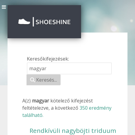
Keresőkifejezések:
Keresési űrlap
Keresés...
A(z)
magyar
kötelező
kifejezést
feltételezve, a következő
350 eredmény
található.
Rendkívüli nagyböjti triduum