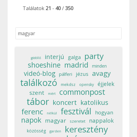
Találatok
21
-
40
/
350
Keresés...
party
interjú
galga
gödöllő
madrid
shoeshine
minden
avagy
videó-blog
jézus
pálferi
találkozó
éjjelek
mekdsz
opensky
commonpost
szent
miért
tábor
koncert
katolikus
fesztivál
ferenc
hogyan
nélkül
napok
magyar
nappalok
szeretet
keresztény
közösség
garden