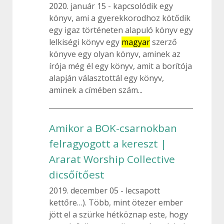
2020. január 15
kapcsolódik egy
könyv, ami a gyerekkorodhoz kötődik
egy igaz történeten alapuló könyv egy
lelkiségi könyv egy
magyar
szerző
könyve egy olyan könyv, aminek az
írója még él egy könyv, amit a borítója
alapján választottál egy könyv,
aminek a címében szám...
Amikor a BOK-csarnokban
felragyogott a kereszt |
Ararat Worship Collective
dicsőítőest
2019. december 05
lecsapott
kettőre…). Több, mint ötezer ember
jött el a szürke hétköznap este, hogy