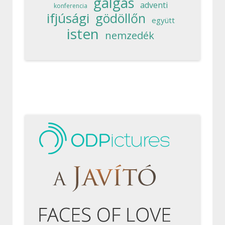
galgás
adventi
konferencia
ifjúsági
gödöllőn
együtt
isten
nemzedék