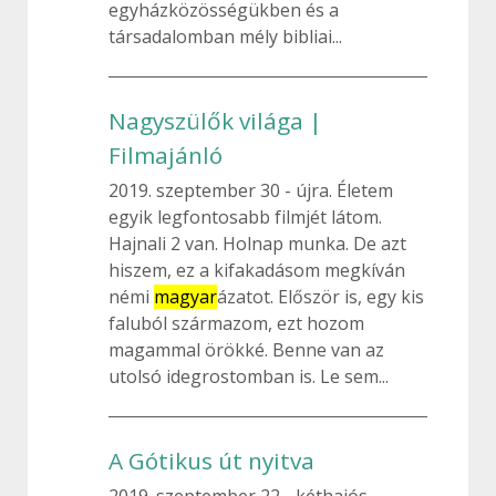
egyházközösségükben és a
társadalomban mély bibliai...
Nagyszülők világa |
Filmajánló
2019. szeptember 30
újra. Életem
egyik legfontosabb filmjét látom.
Hajnali 2 van. Holnap munka. De azt
hiszem, ez a kifakadásom megkíván
némi
magyar
ázatot. Először is, egy kis
faluból származom, ezt hozom
magammal örökké. Benne van az
utolsó idegrostomban is. Le sem...
A Gótikus út nyitva