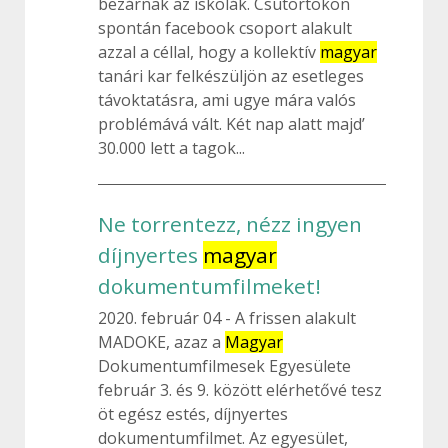
bezárnak az iskolák. Csütörtökön
spontán facebook csoport alakult
azzal a céllal, hogy a kollektív
magyar
tanári kar felkészüljön az esetleges
távoktatásra, ami ugye mára valós
problémává vált. Két nap alatt majd’
30.000 lett a tagok...
Ne torrentezz, nézz ingyen
díjnyertes
magyar
dokumentumfilmeket!
2020. február 04
A frissen alakult
MADOKE, azaz a
Magyar
Dokumentumfilmesek Egyesülete
február 3. és 9. között elérhetővé tesz
öt egész estés, díjnyertes
dokumentumfilmet. Az egyesület,