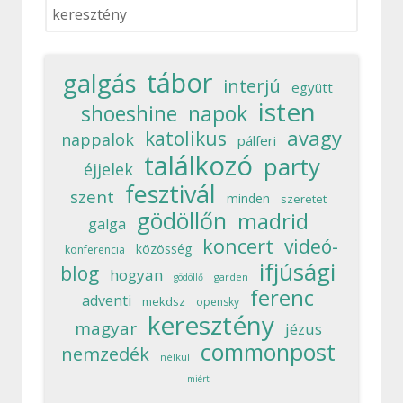
Keresés...
tábor
galgás
interjú
együtt
isten
shoeshine
napok
avagy
katolikus
nappalok
pálferi
találkozó
party
éjjelek
fesztivál
szent
minden
szeretet
gödöllőn
madrid
galga
koncert
videó-
közösség
konferencia
ifjúsági
blog
hogyan
garden
gödöllő
ferenc
adventi
mekdsz
opensky
keresztény
magyar
jézus
commonpost
nemzedék
nélkül
miért