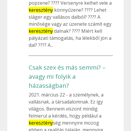
popzene? ???? Versenyre kelhet vele a
keresztény
könnyűzene? ???? Lehet
sláger egy vallásos dalból? ???? A
minősége vagy az üzenete számít egy
keresztény
dalnak? ???? Miért kell
pályázati támogatás, ha lélekből jön a
dal? ???? A...
Csak szex és más semmi? –
avagy mi folyik a
házasságban?
2021. március 22
a személynek, a
vallásnak, a társadalomnak. Ez így
világos. Bennem viszont mindig
felmerül a kérdés, hogy például a
keresztény
ség mennyire mozog
ebben a realitás talaján, mennyire