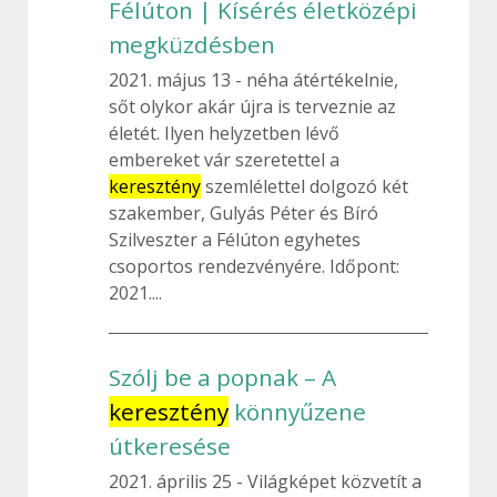
Félúton | Kísérés életközépi
megküzdésben
2021. május 13
néha átértékelnie,
sőt olykor akár újra is terveznie az
életét. Ilyen helyzetben lévő
embereket vár szeretettel a
keresztény
szemlélettel dolgozó két
szakember, Gulyás Péter és Bíró
Szilveszter a Félúton egyhetes
csoportos rendezvényére. Időpont:
2021....
Szólj be a popnak – A
keresztény
könnyűzene
útkeresése
2021. április 25
Világképet közvetít a