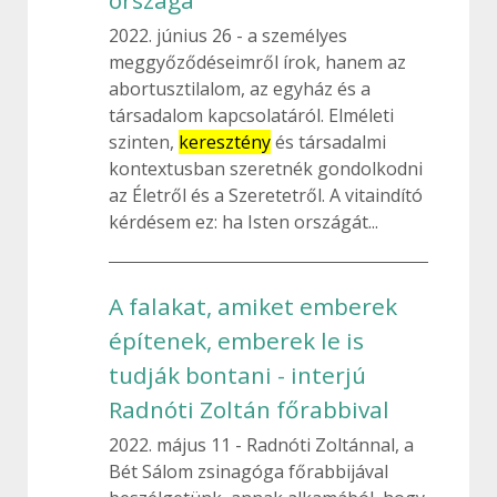
országa
2022. június 26
a személyes
meggyőződéseimről írok, hanem az
abortusztilalom, az egyház és a
társadalom kapcsolatáról. Elméleti
szinten,
keresztény
és társadalmi
kontextusban szeretnék gondolkodni
az Életről és a Szeretetről. A vitaindító
kérdésem ez: ha Isten országát...
A falakat, amiket emberek
építenek, emberek le is
tudják bontani - interjú
Radnóti Zoltán főrabbival
2022. május 11
Radnóti Zoltánnal, a
Bét Sálom zsinagóga főrabbijával