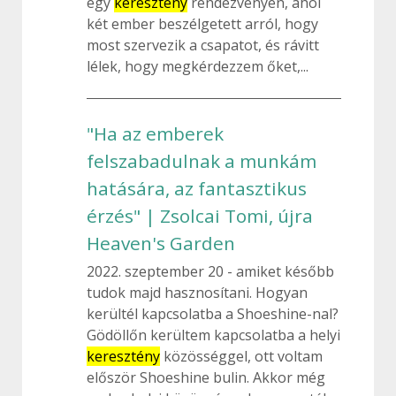
egy
keresztény
rendezvényen, ahol
két ember beszélgetett arról, hogy
most szervezik a csapatot, és rávitt
lélek, hogy megkérdezzem őket,...
"Ha az emberek
felszabadulnak a munkám
hatására, az fantasztikus
érzés" | Zsolcai Tomi, újra
Heaven's Garden
2022. szeptember 20
amiket később
tudok majd hasznosítani. Hogyan
kerültél kapcsolatba a Shoeshine-nal?
Gödöllőn kerültem kapcsolatba a helyi
keresztény
közösséggel, ott voltam
először Shoeshine bulin. Akkor még