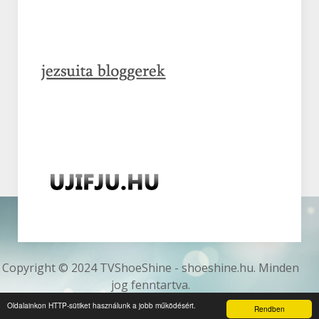
Copyright © 2024 TVShoeShine - shoeshine.hu. Minden
jog fenntartva.
Az oldalt készítette:
Webinformatics
Oldalainkon HTTP-sütiket használunk a jobb működésért.
Rendben