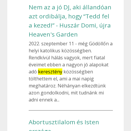
Nem az a jó DJ, aki állandóan
azt ordibálja, hogy “Tedd fel
a kezed!” - Huszár Domi, újra
Heaven's Garden
2022. szeptember 11
még Gödöllőn a
helyi katolikus közösségben.
Rendkívül hálás vagyok, mert fiatal
éveimet ebben a nagyon jó alapokat
adó
keresztény
közösségben
tölthettem el, ami a mai napig
meghatároz. Néhányan elkezdtünk
azon gondolkodni, mit tudnánk mi
adni ennek a...
Abortusztilalom és Isten