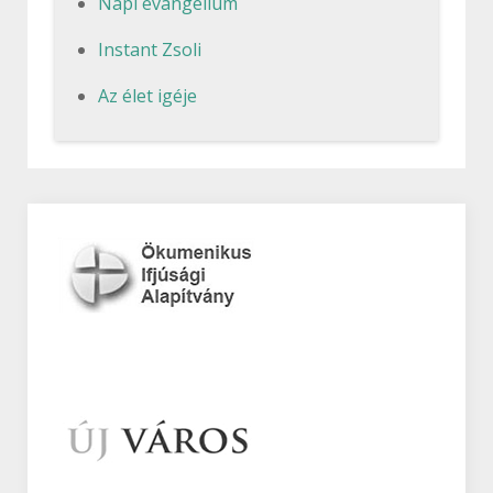
Napi evangélium
Instant Zsoli
Az élet igéje