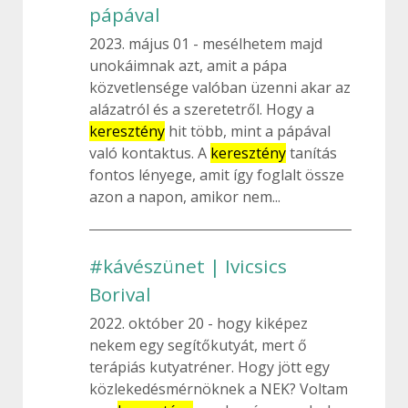
pápával
2023. május 01
mesélhetem majd
unokáimnak azt, amit a pápa
közvetlensége valóban üzenni akar az
alázatról és a szeretetről. Hogy a
keresztény
hit több, mint a pápával
való kontaktus. A
keresztény
tanítás
fontos lényege, amit így foglalt össze
azon a napon, amikor nem...
#kávészünet | Ivicsics
Borival
2022. október 20
hogy kiképez
nekem egy segítőkutyát, mert ő
terápiás kutyatréner. Hogy jött egy
közlekedésmérnöknek a NEK? Voltam