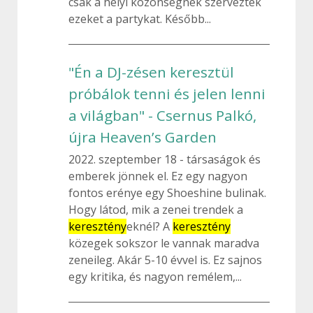
csak a helyi közönségnek szervezték
ezeket a partykat. Később...
"Én a DJ-zésen keresztül
próbálok tenni és jelen lenni
a világban" - Csernus Palkó,
újra Heaven’s Garden
2022. szeptember 18
társaságok és
emberek jönnek el. Ez egy nagyon
fontos erénye egy Shoeshine bulinak.
Hogy látod, mik a zenei trendek a
keresztény
eknél? A
keresztény
közegek sokszor le vannak maradva
zeneileg. Akár 5-10 évvel is. Ez sajnos
egy kritika, és nagyon remélem,...