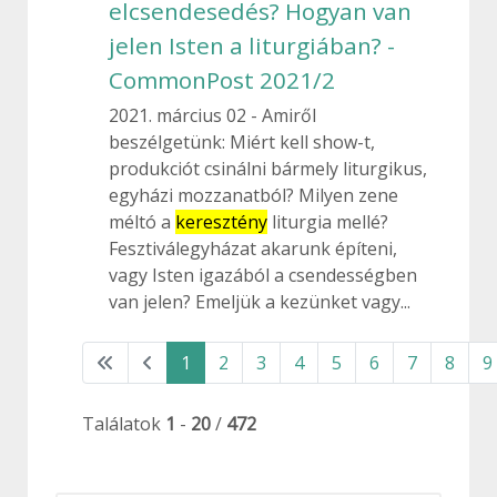
elcsendesedés? Hogyan van
jelen Isten a liturgiában? -
CommonPost 2021/2
2021. március 02
Amiről
beszélgetünk: Miért kell show-t,
produkciót csinálni bármely liturgikus,
egyházi mozzanatból? Milyen zene
méltó a
keresztény
liturgia mellé?
Fesztiválegyházat akarunk építeni,
vagy Isten igazából a csendességben
van jelen? Emeljük a kezünket vagy...
1
2
3
4
5
6
7
8
9
Találatok
1
-
20
/
472