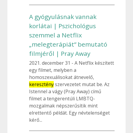
A gyógyulásnak vannak
korlátai | Pszichológus
szemmel a Netflix
„melegterápiát” bemutató
filmjéről | Pray Away
2021. december 31
A Netflix készített
egy filmet, melyben a
homoszexuálisokat átnevelő,
keresztény
szervezetet mutat be. Az
Istennel a vágy (Pray Away) című
filmet a tengerentúli LMBTQ-
mozgalmak népszerűsítik mint
elrettentő példát. Egy névtelenséget
kérő...