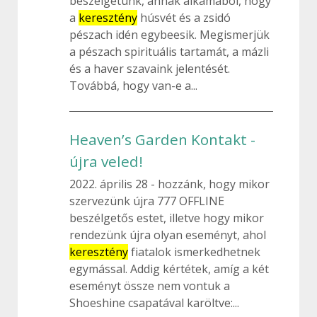
beszélgetünk, annak alkamából, hogy
a
keresztény
húsvét és a zsidó
pészach idén egybeesik. Megismerjük
a pészach spirituális tartamát, a mázli
és a haver szavaink jelentését.
Továbbá, hogy van-e a...
Heaven’s Garden Kontakt -
újra veled!
2022. április 28
hozzánk, hogy mikor
szervezünk újra 777 OFFLINE
beszélgetős estet, illetve hogy mikor
rendezünk újra olyan eseményt, ahol
keresztény
fiatalok ismerkedhetnek
egymással. Addig kértétek, amíg a két
eseményt össze nem vontuk a
Shoeshine csapatával karöltve:...