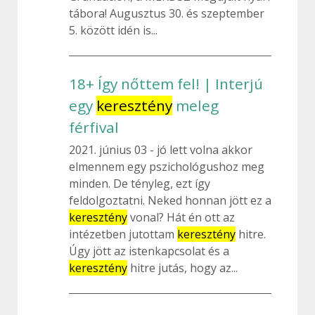
tábora! Augusztus 30. és szeptember
5. között idén is...
18+ Így nőttem fel! | Interjú
egy
keresztény
meleg
férfival
2021. június 03
jó lett volna akkor
elmennem egy pszichológushoz meg
minden. De tényleg, ezt így
feldolgoztatni. Neked honnan jött ez a
keresztény
vonal? Hát én ott az
intézetben jutottam
keresztény
hitre.
Úgy jött az istenkapcsolat és a
keresztény
hitre jutás, hogy az...