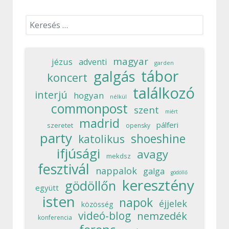
Keresés...
magyar
jézus
adventi
garden
tábor
galgás
koncert
találkozó
interjú
hogyan
nélkül
commonpost
szent
miért
madrid
pálferi
szeretet
opensky
party
shoeshine
katolikus
ifjúsági
avagy
mekdsz
fesztivál
nappalok
galga
gödöllő
keresztény
gödöllőn
együtt
isten
napok
éjjelek
közösség
videó-blog
nemzedék
konferencia