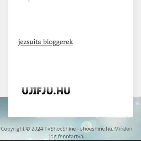
Copyright © 2024 TVShoeShine - shoeshine.hu. Minden
jog fenntartva.