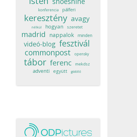
isten
shoeshine
pálferi
konferencia
keresztény
avagy
hogyan
szeretet
nélkül
madrid
nappalok
minden
fesztivál
videó-blog
commonpost
opensky
tábor
ferenc
mekdsz
adventi
együtt
gödöllő