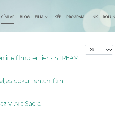
CÍMLAP
BLOG
FILM
KÉP
PROGRAM
LINK
RÓLU
Tételek #
online filmpremier - STREAM
teljes dokumentumfilm
az V. Ars Sacra