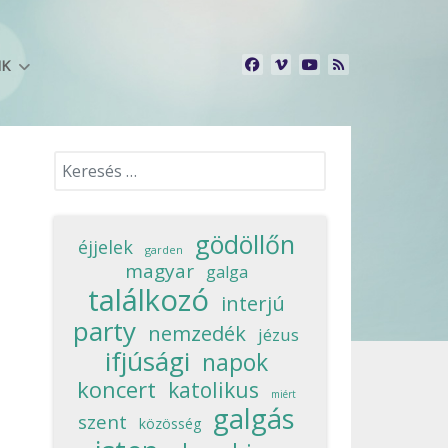
NK
Keresés...
gödöllőn
éjjelek
garden
magyar
galga
találkozó
interjú
party
nemzedék
jézus
ifjúsági
napok
koncert
katolikus
miért
galgás
szent
közösség