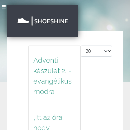
Tételek #
Adventi
készület 2. -
evangélikus
módra
„Itt az óra,
hogy