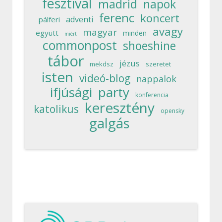
fesztivál
madrid
napok
ferenc
koncert
adventi
pálferi
avagy
magyar
együtt
minden
miért
commonpost
shoeshine
tábor
jézus
mekdsz
szeretet
isten
videó-blog
nappalok
ifjúsági
party
konferencia
keresztény
katolikus
opensky
galgás