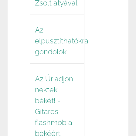
Zsolt atyával
Az
elpusztíthatókra
gondolok
Az Úr adjon
nektek
békét! -
Gitáros
flashmob a
békéért