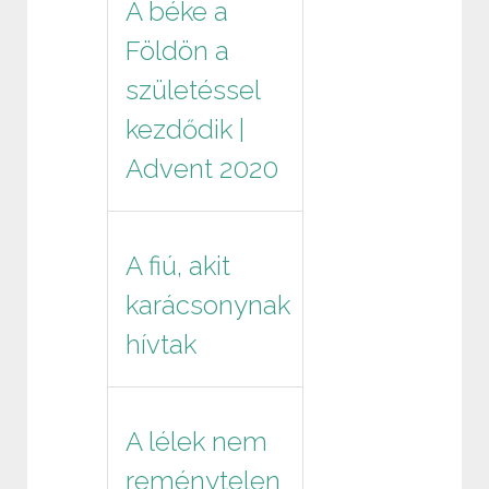
A béke a
Földön a
születéssel
kezdődik |
Advent 2020
A fiú, akit
karácsonynak
hívtak
A lélek nem
reménytelen