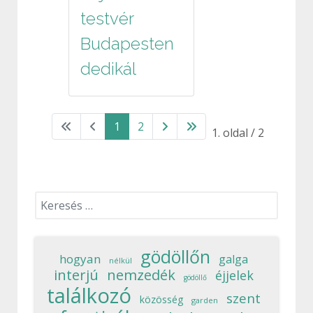
testvér
Budapesten
dedikál
1
2
1. oldal / 2
Keresés...
gödöllőn
hogyan
galga
nélkül
interjú
nemzedék
éjjelek
gödöllő
találkozó
szent
közösség
garden