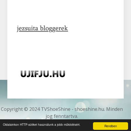
Copyright © 2024 TVShoeShine - shoeshine.hu. Minden
jog fenntartva.
Az oldalt készítette:
Webinformatics
Oldalainkon HTTP-sütiket használunk a jobb működésért.
Rendben