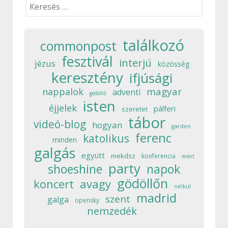
Keresés...
találkozó
commonpost
fesztivál
interjú
jézus
közösség
keresztény
ifjúsági
magyar
nappalok
adventi
gödöllő
isten
éjjelek
pálferi
szeretet
tábor
videó-blog
hogyan
garden
ferenc
katolikus
minden
galgás
együtt
mekdsz
konferencia
miért
party
shoeshine
napok
gödöllőn
koncert
avagy
nélkül
madrid
szent
galga
opensky
nemzedék