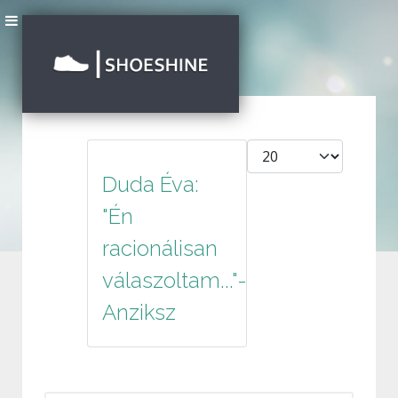
Tételek #
Duda Éva:
"Én
racionálisan
válaszoltam..."-
Anziksz