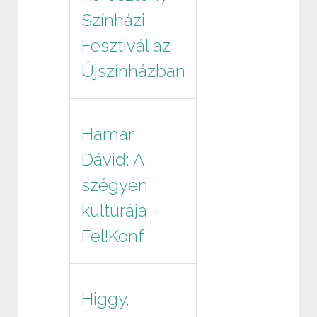
Színházi
Fesztivál az
Újszínházban
Hamar
Dávid: A
szégyen
kultúrája -
Fel!Konf
Higgy,