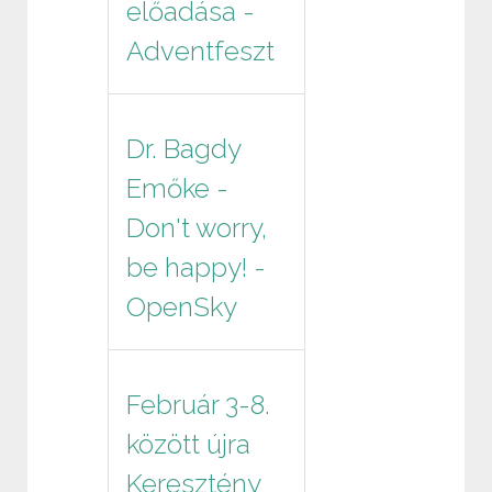
előadása -
Adventfeszt
Dr. Bagdy
Emőke -
Don't worry,
be happy! -
OpenSky
Február 3-8.
között újra
Keresztény