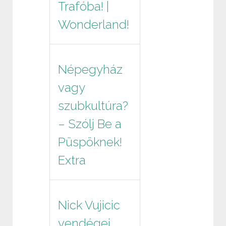
Trafóba! |
Wonderland!
Népegyház
vagy
szubkultúra?
– Szólj Be a
Püspöknek!
Extra
Nick Vujicic
vendégei