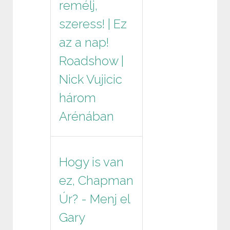
remélj,
szeress! | Ez
az a nap!
Roadshow |
Nick Vujicic
három
Arénában
Hogy is van
ez, Chapman
Úr? - Menj el
Gary