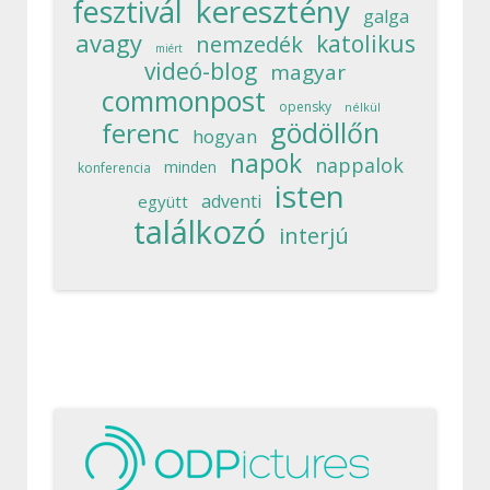
keresztény
fesztivál
galga
avagy
katolikus
nemzedék
miért
videó-blog
magyar
commonpost
opensky
nélkül
gödöllőn
ferenc
hogyan
napok
nappalok
minden
konferencia
isten
adventi
együtt
találkozó
interjú