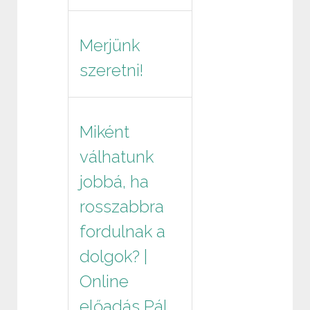
Merjünk
szeretni!
Miként
válhatunk
jobbá, ha
rosszabbra
fordulnak a
dolgok? |
Online
előadás Pál