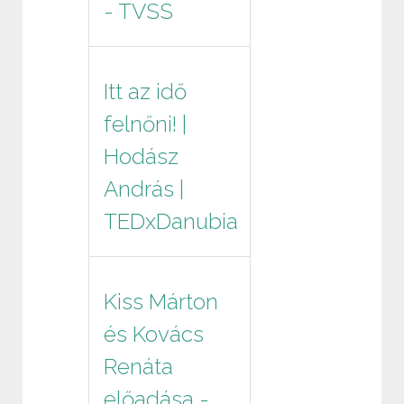
- TVSS
Itt az idő
felnőni! |
Hodász
András |
TEDxDanubia
Kiss Márton
és Kovács
Renáta
előadása -