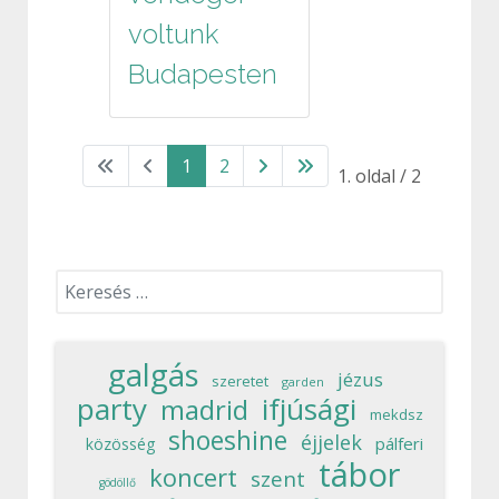
voltunk
Budapesten
1
2
1. oldal / 2
Keresés...
galgás
jézus
szeretet
garden
party
ifjúsági
madrid
mekdsz
shoeshine
éjjelek
pálferi
közösség
tábor
koncert
szent
gödöllő