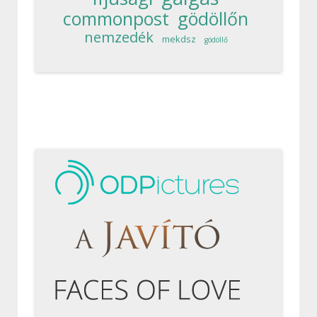
commonpost
gödöllőn
nemzedék
mekdsz
gödöllő