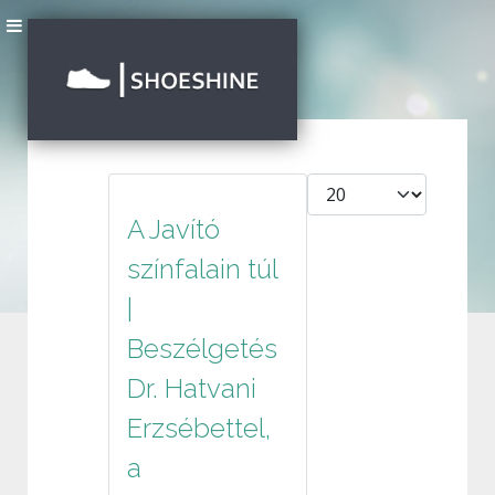
Tételek #
A Javító
színfalain túl
|
Beszélgetés
Dr. Hatvani
Erzsébettel,
a