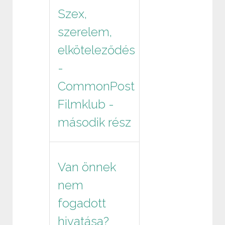
Szex,
szerelem,
elköteleződés
-
CommonPost
Filmklub -
második rész
Van önnek
nem
fogadott
hivatása?