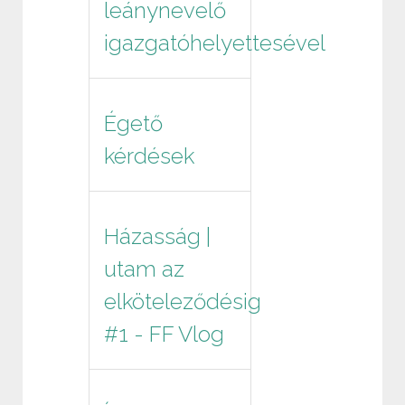
leánynevelő
igazgatóhelyettesével
Égető
kérdések
Házasság |
utam az
elköteleződésig
#1 - FF Vlog