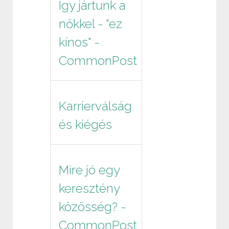
Így jártunk a
nőkkel - "ez
kínos" -
CommonPost
Karrierválság
és kiégés
Mire jó egy
keresztény
közösség? -
CommonPost