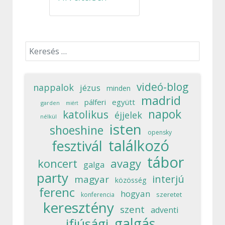
Keresés...
videó-blog
nappalok
jézus
minden
madrid
pálferi
együtt
garden
miért
napok
katolikus
éjjelek
nélkül
isten
shoeshine
opensky
találkozó
fesztivál
tábor
koncert
avagy
galga
party
interjú
magyar
közösség
ferenc
hogyan
szeretet
konferencia
keresztény
szent
adventi
galgás
ifjúsági