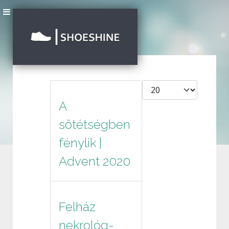
Tételek #
A
sötétségben
fénylik |
Advent 2020
Felház
nekrológ-