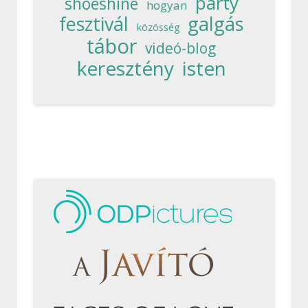
party
shoeshine
hogyan
fesztivál
galgás
közösség
tábor
videó-blog
keresztény
isten