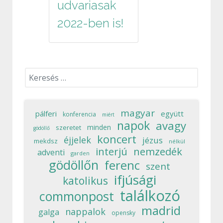
udvariasak
2022-ben is!
Keresés...
magyar
pálferi
együtt
konferencia
miért
napok
avagy
minden
szeretet
gödöllő
koncert
éjjelek
jézus
mekdsz
nélkül
interjú
nemzedék
adventi
garden
gödöllőn
ferenc
szent
ifjúsági
katolikus
találkozó
commonpost
madrid
nappalok
galga
opensky