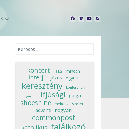
NK
Keresés...
koncert
minden
nélkül
interjú
jézus
együtt
keresztény
konferencia
ifjúsági
galga
garden
shoeshine
mekdsz
szeretet
hogyan
adventi
commonpost
találkozó
katolikus