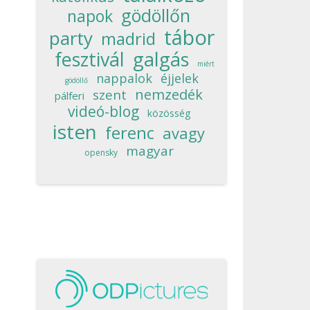
gödöllőn
napok
tábor
party
madrid
fesztivál
galgás
miért
nappalok
éjjelek
gödöllő
nemzedék
szent
pálferi
videó-blog
közösség
isten
ferenc
avagy
magyar
opensky