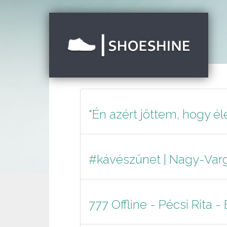
"Én azért jöttem, hogy él
#kávészünet | Nagy-Varg
777 Offline - Pécsi Rita -