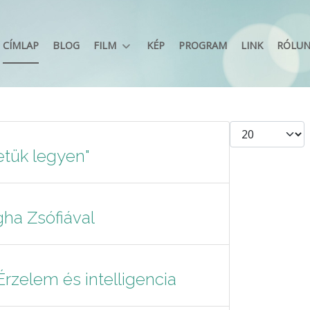
CÍMLAP
BLOG
FILM
KÉP
PROGRAM
LINK
RÓLU
Tételek #
etük legyen"
ha Zsófiával
 Érzelem és intelligencia