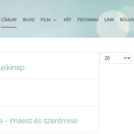
CÍMLAP
BLOG
FILM
KÉP
PROGRAM
LINK
RÓLU
Tételek #
elkinap
e - Imaest és szentmise