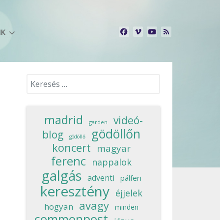
NK
Keresés...
madrid
videó-
garden
gödöllőn
blog
gödöllő
koncert
magyar
ferenc
nappalok
galgás
adventi
pálferi
keresztény
éjjelek
avagy
hogyan
minden
commonpost