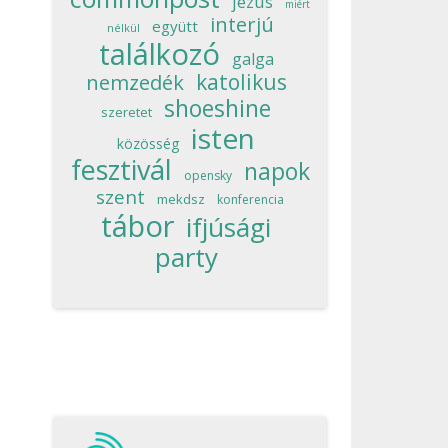
jézus
miért
interjú
együtt
nélkül
találkozó
galga
katolikus
nemzedék
shoeshine
szeretet
isten
közösség
fesztivál
napok
opensky
szent
mekdsz
konferencia
tábor
ifjúsági
party