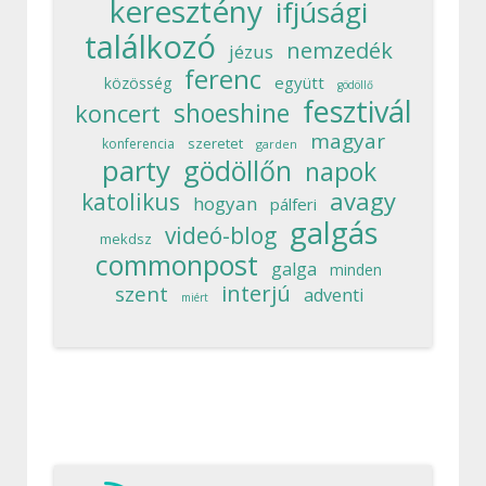
keresztény
ifjúsági
találkozó
nemzedék
jézus
ferenc
együtt
közösség
gödöllő
fesztivál
shoeshine
koncert
magyar
szeretet
konferencia
garden
party
gödöllőn
napok
avagy
katolikus
hogyan
pálferi
galgás
videó-blog
mekdsz
commonpost
galga
minden
interjú
szent
adventi
miért