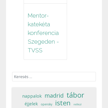
Mentor-
katekéta
konferencia
Szegeden -
TVSS
Keresés...
tábor
madrid
nappalok
isten
éjjelek
opensky
nélkül