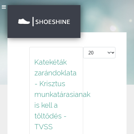
Tételek #
Katekéták
zarándoklata
- Krisztus
munkatárasianak
is kell a
töltődés -
TVSS