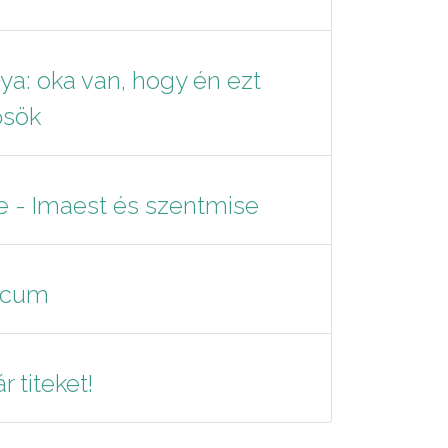
ya: oka van, hogy én ezt
ősök
e - Imaest és szentmise
nicum
r titeket!