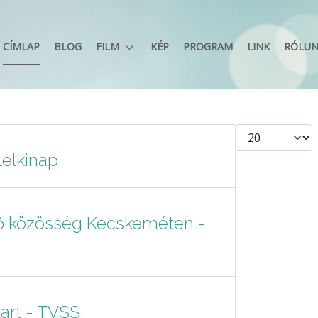
CÍMLAP
BLOG
FILM
KÉP
PROGRAM
LINK
RÓLU
Tételek #
elkinap
lő közösség Kecskeméten -
art - TVSS