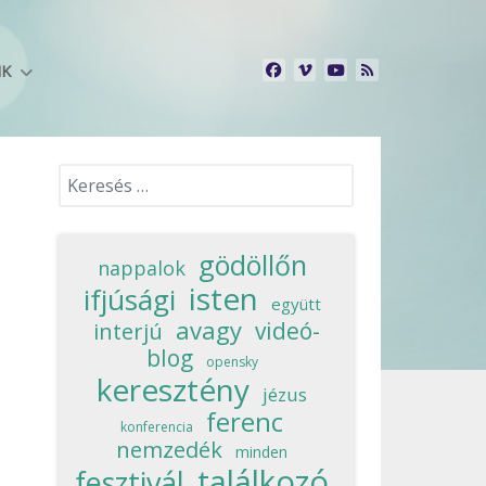
NK
Keresés...
gödöllőn
nappalok
isten
ifjúsági
együtt
avagy
videó-
interjú
blog
opensky
keresztény
jézus
ferenc
konferencia
nemzedék
minden
találkozó
fesztivál