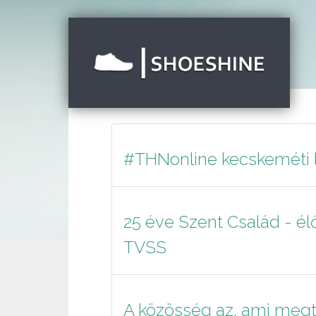
#THNonline kecskeméti l
25 éve Szent Család - é
TVSS
A közösség az, ami megt