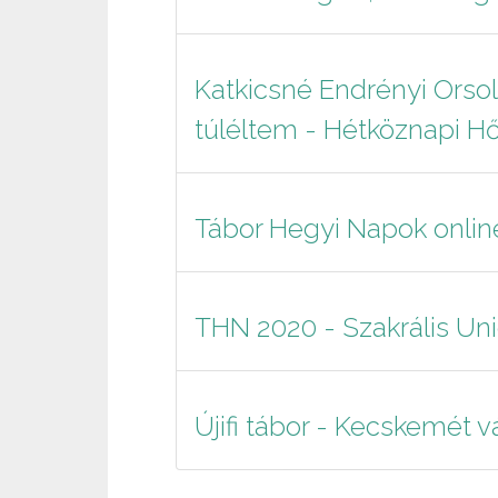
Katkicsné Endrényi Orsol
túléltem - Hétköznapi H
Tábor Hegyi Napok onlin
THN 2020 - Szakrális U
Újifi tábor - Kecskemét vá