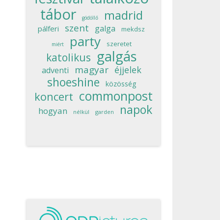
tábor
madrid
gödöllő
szent
galga
pálferi
mekdsz
party
szeretet
miért
galgás
katolikus
magyar
éjjelek
adventi
shoeshine
közösség
commonpost
koncert
napok
hogyan
nélkül
garden