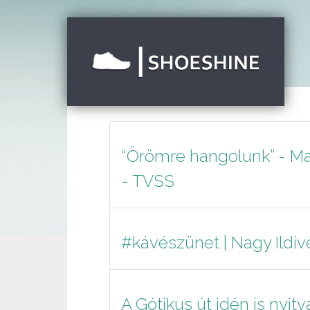
“Örömre hangolunk” - Ma
- TVSS
#kávészünet | Nagy Ildiv
A Gótikus út idén is nyit