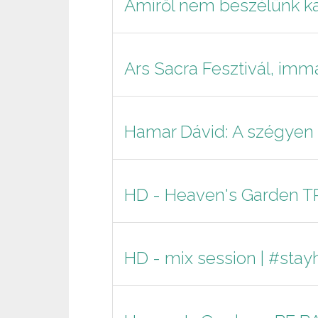
Amiről nem beszélünk k
Ars Sacra Fesztivál, immá
Hamar Dávid: A szégyen k
HD - Heaven's Garden TR
HD - mix session | #sta