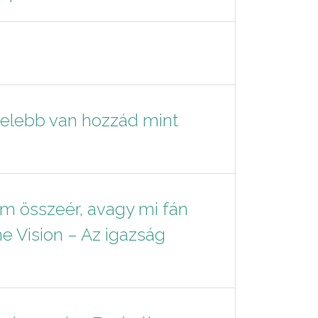
zelebb van hozzád mint
om összeér, avagy mi fán
e Vision – Az igazság