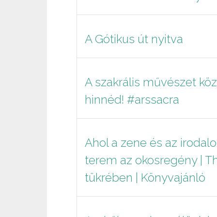
A Gótikus út nyitva
A szakrális művészet kö
hinnéd! #arssacra
Ahol a zene és az irodal
terem az okosregény | Th
tükrében | Könyvajánló