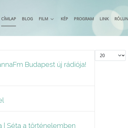
CÍMLAP
BLOG
FILM
KÉP
PROGRAM
LINK
RÓLU
Tételek #
nnaFm Budapest új rádiója!
el
va | Séta a történelemben