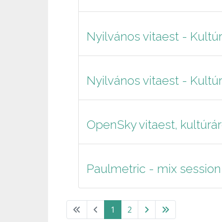
Nyilvános vitaest - Kultú
Nyilvános vitaest - Kultú
OpenSky vitaest, kultúráró
Paulmetric - mix sessio
1
2