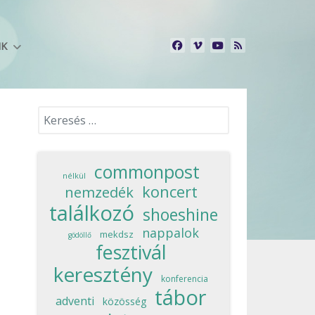
NK
Keresés...
commonpost
nélkül
koncert
nemzedék
találkozó
shoeshine
nappalok
mekdsz
gödöllő
fesztivál
keresztény
konferencia
tábor
adventi
közösség