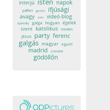
isten
napok
interjú
ifjúsági
pálferi
garden
avagy
videó-blog
miért
éjjelek
hogyan
galga
opensky
katolikus
szent
minden
party
ferenc
jézus
galgás
magyar
együtt
madrid
szeretet
gödöllőn