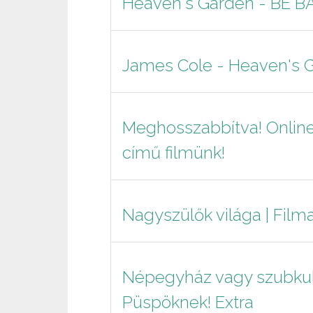
Heaven's Garden - BE BA
James Cole - Heaven's G
Meghosszabbítva! Online 
című filmünk!
Nagyszülők világa | Film
Népegyház vagy szubkult
Püspöknek! Extra