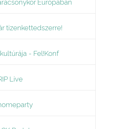
arácsonykor Európában
r tizenkettedszerre!
ultúrája - Fel!Konf
IP Live
yhomeparty