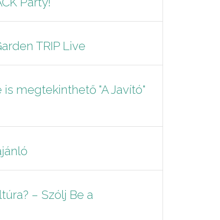
CK Party!
arden TRIP Live
is megtekinthető "A Javító"
ajánló
úra? – Szólj Be a