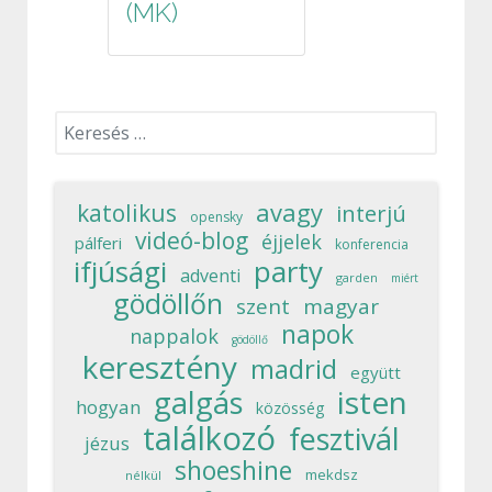
(MK)
Keresés...
avagy
katolikus
interjú
opensky
videó-blog
éjjelek
pálferi
konferencia
ifjúsági
party
adventi
garden
miért
gödöllőn
szent
magyar
napok
nappalok
gödöllő
keresztény
madrid
együtt
isten
galgás
hogyan
közösség
találkozó
fesztivál
jézus
shoeshine
mekdsz
nélkül