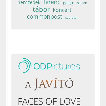
ferenc
nemzedék
galga
minden
tábor
koncert
commonpost
szeretet