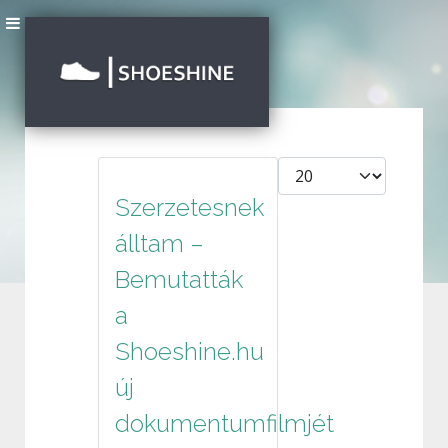
Tételek #
Szerzetesnek
álltam –
Bemutatták
a
Shoeshine.hu
új
dokumentumfilmjét