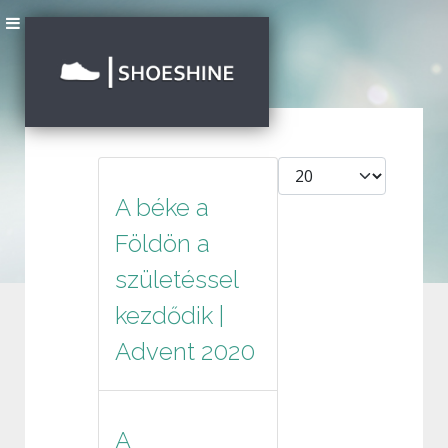
Tételek #
A béke a
Földön a
születéssel
kezdődik |
Advent 2020
A