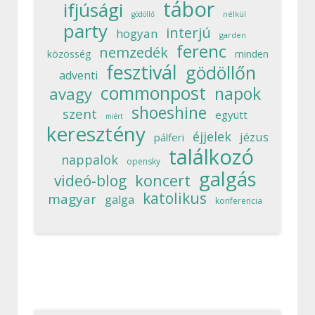
tábor
ifjúsági
nélkül
gödöllő
party
interjú
hogyan
garden
ferenc
nemzedék
közösség
minden
fesztivál
gödöllőn
adventi
commonpost
napok
avagy
shoeshine
szent
együtt
miért
keresztény
éjjelek
jézus
pálferi
találkozó
nappalok
opensky
galgás
koncert
videó-blog
katolikus
magyar
galga
konferencia