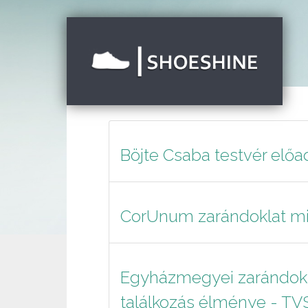
Böjte Csaba testvér előa
CorUnum zarándoklat m
Egyházmegyei zarándokla
találkozás élménye - TV