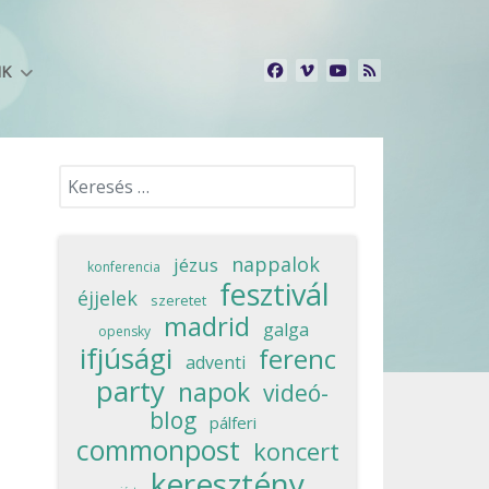
NK
Keresés...
nappalok
jézus
konferencia
fesztivál
éjjelek
szeretet
madrid
galga
opensky
ifjúsági
ferenc
adventi
party
napok
videó-
blog
pálferi
commonpost
koncert
keresztény