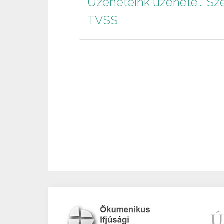
Üzeneteink üzenete… Sze
TVSS