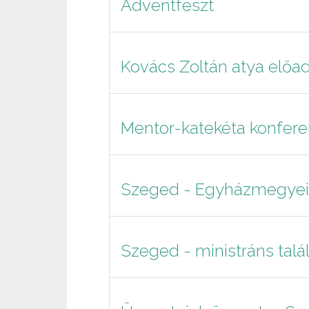
Adventfeszt
Kovács Zoltán atya előa
Mentor-katekéta konfer
Szeged - Egyházmegyei i
Szeged - ministráns talá