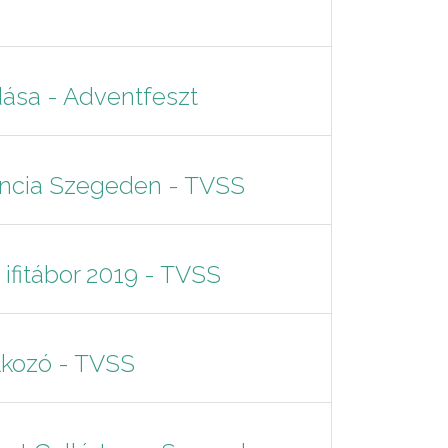
dása - Adventfeszt
encia Szegeden - TVSS
fitábor 2019 - TVSS
lkozó - TVSS