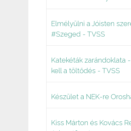
Elmélyülni a Jóisten sze
#Szeged - TVSS
Katekéták zarándoklata -
kell a töltődés - TVSS
Készület a NEK-re Oros
Kiss Márton és Kovács R