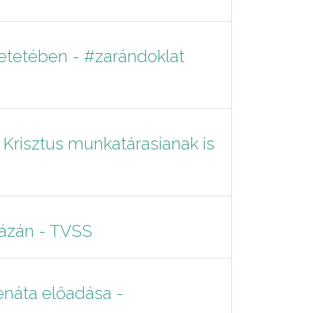
retetében - #zarándoklat
 Krisztus munkatárasianak is
házán - TVSS
enáta előadása -