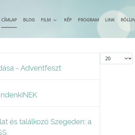
CÍMLAP
BLOG
FILM
KÉP
PROGRAM
LINK
RÓLU
Tételek #
dása - Adventfeszt
indenkiNEK
t és találkozó Szegeden: a
SS