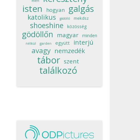
miért
isten
galgás
hogyan
katolikus
mekdsz
gödöllő
shoeshine
közösség
gödöllőn
magyar
minden
interjú
együtt
nélkül
garden
avagy
nemzedék
tábor
szent
találkozó