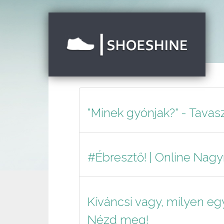
"Minek gyónjak?" - Tavasz
#Ébresztő! | Online Na
Kíváncsi vagy, milyen e
Nézd meg!