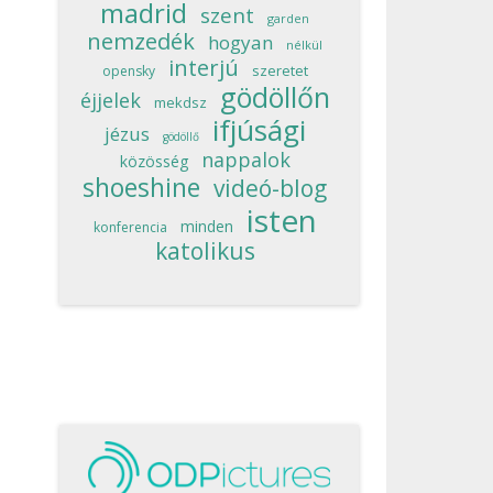
madrid
szent
garden
nemzedék
hogyan
nélkül
interjú
szeretet
opensky
gödöllőn
éjjelek
mekdsz
ifjúsági
jézus
gödöllő
nappalok
közösség
shoeshine
videó-blog
isten
minden
konferencia
katolikus