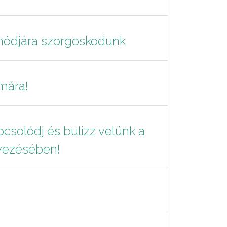
ódjára szorgoskodunk
mára!
pcsolódj és bulizz velünk a
vezésében!