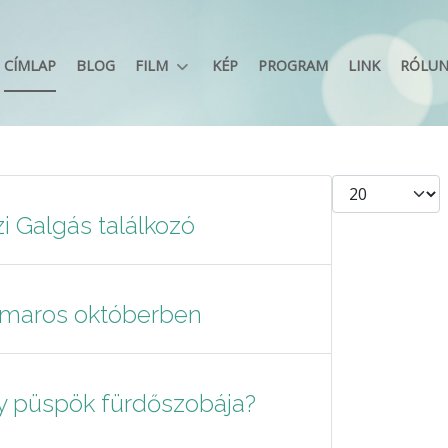
CÍMLAP
BLOG
FILM
KÉP
PROGRAM
LINK
RÓLU
Tételek #
i Galgás találkozó
gymaros októberben
gy püspök fürdőszobája?