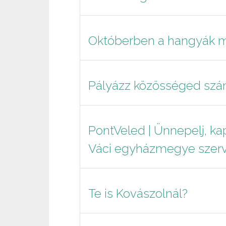
Októberben a hangyák m
Pályázz közösséged szá
PontVeled | Ünnepelj, ka
Váci egyházmegye szer
Te is Kovászolnál?