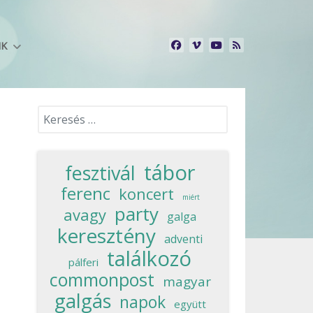
NK
Keresés...
tábor
fesztivál
ferenc
koncert
miért
party
avagy
galga
keresztény
adventi
találkozó
pálferi
commonpost
magyar
galgás
napok
együtt