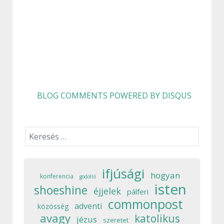
BLOG COMMENTS POWERED BY DISQUS
Keresés...
ifjúsági
hogyan
konferencia
gödöllő
isten
shoeshine
éjjelek
pálferi
commonpost
adventi
közösség
avagy
katolikus
jézus
szeretet