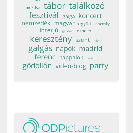
tábor
találkozó
mekdsz
fesztivál
koncert
galga
nemzedék
magyar
együtt
opensky
interjú
minden
garden
keresztény
szent
miért
galgás
madrid
napok
ferenc
nappalok
nélkül
party
gödöllőn
videó-blog