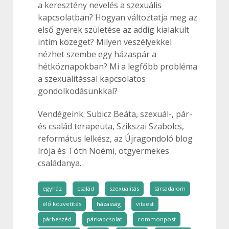
a keresztény nevelés a szexuális
kapcsolatban? Hogyan változtatja meg az
első gyerek születése az addig kialakult
intim közeget? Milyen veszélyekkel
nézhet szembe egy házaspár a
hétköznapokban? Mi a legfőbb probléma
a szexualitással kapcsolatos
gondolkodásunkkal?
Vendégeink: Subicz Beáta, szexuál-, pár-
és család terapeuta, Szikszai Szabolcs,
református lelkész, az Újragondoló blog
írója és Tóth Noémi, ötgyermekes
családanya.
egyház
család
szexualitás
társadalom
élő közvetítés
házasság
vitaest
párbeszéd
párkapcsolat
commonpost