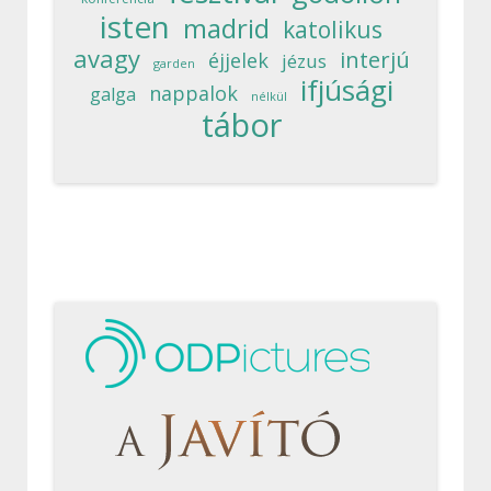
isten
madrid
katolikus
avagy
interjú
éjjelek
jézus
garden
ifjúsági
nappalok
galga
nélkül
tábor