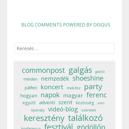
BLOG COMMENTS POWERED BY DISQUS
Keresés...
galgás
commonpost
gödöllő
shoeshine
nemzedék
minden
party
koncert
pálferi
mekdsz
ferenc
napok
magyar
hogyan
szent
adventi
együtt
közösség
miért
videó-blog
szeretet
opensky
találkozó
keresztény
fesztivál
gödöllőn
konferencia