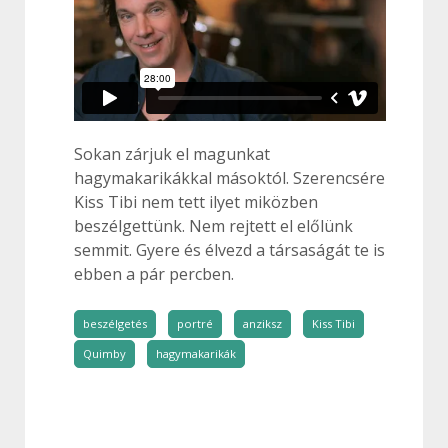
Sokan zárjuk el magunkat
hagymakarikákkal másoktól. Szerencsére
Kiss Tibi nem tett ilyet miközben
beszélgettünk. Nem rejtett el előlünk
semmit. Gyere és élvezd a társaságát te is
ebben a pár percben.
beszélgetés
portré
anziksz
Kiss Tibi
Quimby
hagymakarikák