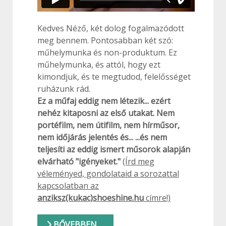
Kedves Néző, két dolog fogalmazódott
meg bennem. Pontosabban két szó:
műhelymunka és non-produktum. Ez
műhelymunka, és attól, hogy ezt
kimondjuk, és te megtudod, felelősséget
ruházunk rád.
Ez a műfaj eddig nem létezik... ezért
nehéz kitaposni az első utakat. Nem
portéfilm, nem útifilm, nem hírműsor,
nem időjárás jelentés és... ...és nem
teljesíti az eddig ismert műsorok alapján
elvárható "igényeket."
(Írd meg
véleményed, gondolataid a sorozattal
kapcsolatban az
anziksz(kukac)shoeshine.hu
címre!)
BŐVEBBEN …