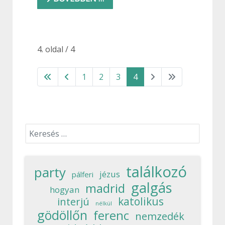
4. oldal / 4
1
2
3
4
Keresés...
találkozó
party
jézus
pálferi
galgás
madrid
hogyan
katolikus
interjú
nélkül
gödöllőn
ferenc
nemzedék