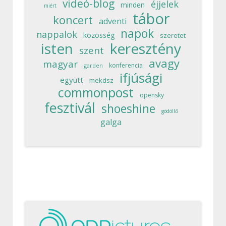
videó-blog
éjjelek
minden
miért
tábor
koncert
adventi
napok
nappalok
közösség
szeretet
isten
keresztény
szent
avagy
magyar
konferencia
garden
ifjúsági
együtt
mekdsz
commonpost
opensky
fesztivál
shoeshine
gödöllő
galga