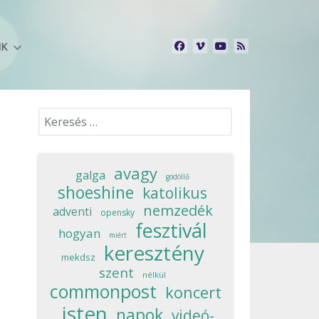
NK
Keresés...
avagy
galga
gödöllő
shoeshine
katolikus
nemzedék
adventi
opensky
fesztivál
hogyan
miért
keresztény
mekdsz
szent
nélkül
commonpost
koncert
isten
napok
videó-