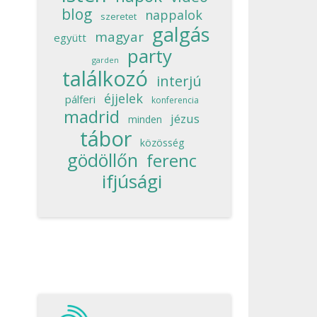
blog
nappalok
szeretet
galgás
magyar
együtt
party
garden
találkozó
interjú
éjjelek
pálferi
konferencia
madrid
jézus
minden
tábor
közösség
gödöllőn
ferenc
ifjúsági