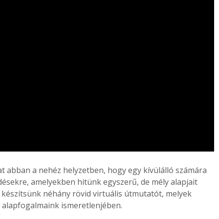
 abban a nehéz helyzetben, hogy egy kívülálló számára
ésekre, amelyekben hitünk egyszerű, de mély alapjait
 készítsünk néhány rövid virtuális útmutatót, melyek
y alapfogalmaink ismeretlenjében.