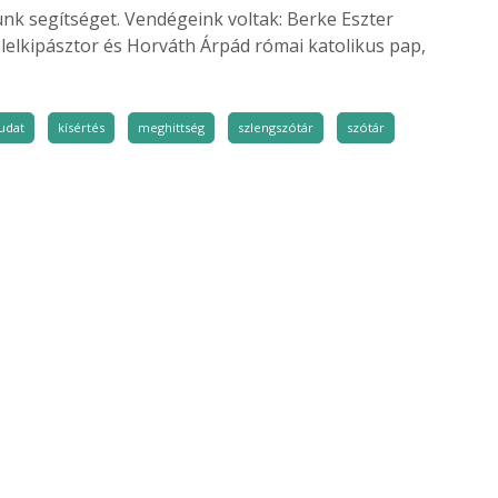
ünk segítséget. Vendégeink voltak: Berke Eszter
 lelkipásztor és Horváth Árpád római katolikus pap,
udat
kísértés
meghittség
szlengszótár
szótár