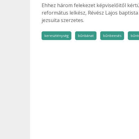
Ehhez három felekezet képviselőitől kért
református lelkész, Révész Lajos baptista
jezsuita szerzetes.
kereszténység
bűnbánat
bűnbeesés
bűnt