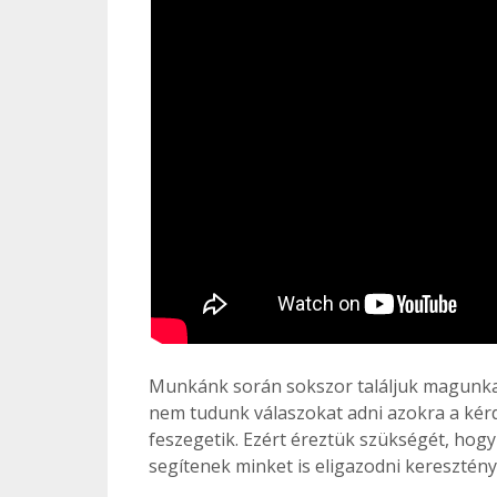
Munkánk során sokszor találjuk magunkat
nem tudunk válaszokat adni azokra a kérd
feszegetik. Ezért éreztük szükségét, hogy
segítenek minket is eligazodni keresztén