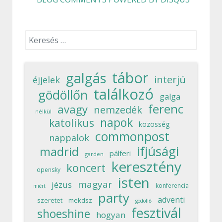
Keresés...
tábor
galgás
interjú
éjjelek
találkozó
gödöllőn
galga
ferenc
avagy
nemzedék
nélkül
napok
katolikus
közösség
commonpost
nappalok
ifjúsági
madrid
pálferi
garden
keresztény
koncert
opensky
isten
magyar
jézus
konferencia
miért
party
adventi
szeretet
mekdsz
gödöllő
fesztivál
shoeshine
hogyan