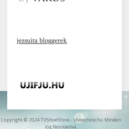
Copyright © 2024 TVShoeShine - shoeshine.hu. Minden
jog fenntartva.