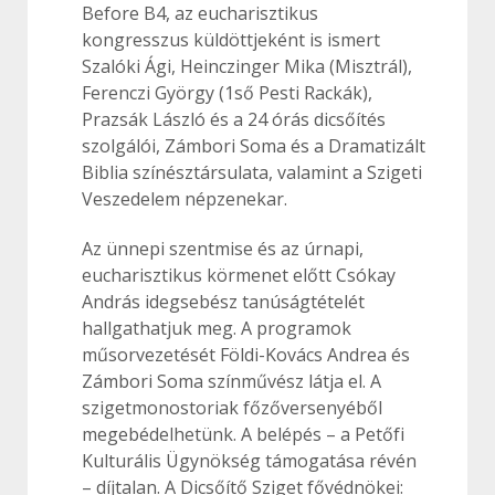
Before B4, az eucharisztikus
kongresszus küldöttjeként is ismert
Szalóki Ági, Heinczinger Mika (Misztrál),
Ferenczi György (1ső Pesti Rackák),
Prazsák László és a 24 órás dicsőítés
szolgálói, Zámbori Soma és a Dramatizált
Biblia színésztársulata, valamint a Szigeti
Veszedelem népzenekar.
Az ünnepi szentmise és az úrnapi,
eucharisztikus körmenet előtt Csókay
András idegsebész tanúságtételét
hallgathatjuk meg. A programok
műsorvezetését Földi-Kovács Andrea és
Zámbori Soma színművész látja el. A
szigetmonostoriak főzőversenyéből
megebédelhetünk. A belépés – a Petőfi
Kulturális Ügynökség támogatása révén
– díjtalan. A Dicsőítő Sziget fővédnökei: