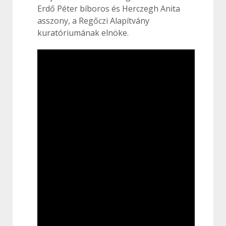
Erdő Péter bíboros és Herczegh Anita
asszony, a Regőczi Alapítvány
kuratóriumának elnöke.