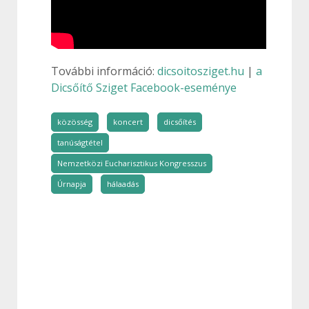
További információ:
dicsoitosziget.hu
|
a
Dicsőítő Sziget Facebook-eseménye
közösség
koncert
dicsőítés
tanúságtétel
Nemzetközi Eucharisztikus Kongresszus
Úrnapja
hálaadás