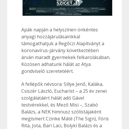
Apák napján a helyszínen önkéntes
anyagi hozzájárulásainkkal
támogathatjuk a Regőczi Alapítványt a
koronavírus-járvány következtében
árván maradt gyermekek felkarolásában.
Közösen adhatunk hálát az Atya
gondviselő szeretetéért.
A fellépők névsora: Sillye Jenő, Kaláka,
Csiszér László, Eucharist – a 25 év zenei
szolgálatáért hálát adó Gável
testvérekkel, és Mező Misi –, Szabó
Balázs, a NEK himnusz szólistájaként
megismert Czinke Máté (The Sign), Fóris
Rita, Jota, Bari Laci, Bolyki Balázs és a