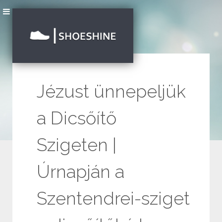
Jézust ünnepeljük
a Dicsőítő
Szigeten |
Úrnapján a
Szentendrei-sziget