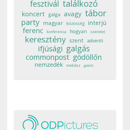
találkozó
fesztivál
tábor
koncert
avagy
galga
party
interjú
magyar
közösség
ferenc
hogyan
szeretet
konferencia
keresztény
szent
adventi
galgás
ifjúsági
commonpost
gödöllőn
nemzedék
mekdsz
gödöllő