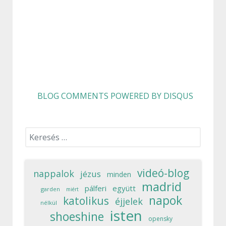
BLOG COMMENTS POWERED BY DISQUS
Keresés...
videó-blog
nappalok
jézus
minden
madrid
pálferi
együtt
garden
miért
napok
katolikus
éjjelek
nélkül
isten
shoeshine
opensky