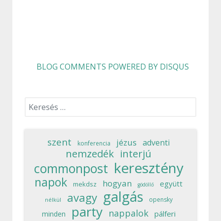
BLOG COMMENTS POWERED BY DISQUS
Keresés...
szent
jézus
adventi
konferencia
nemzedék
interjú
keresztény
commonpost
napok
hogyan
együtt
mekdsz
gödöllő
galgás
avagy
opensky
nélkül
party
nappalok
pálferi
minden