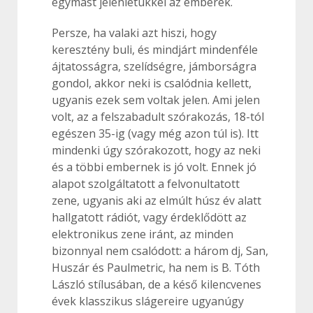
egymást jelenlétükkel az emberek.
Persze, ha valaki azt hiszi, hogy
keresztény buli, és mindjárt mindenféle
ájtatosságra, szelídségre, jámborságra
gondol, akkor neki is csalódnia kellett,
ugyanis ezek sem voltak jelen. Ami jelen
volt, az a felszabadult szórakozás, 18-tól
egészen 35-ig (vagy még azon túl is). Itt
mindenki úgy szórakozott, hogy az neki
és a többi embernek is jó volt. Ennek jó
alapot szolgáltatott a felvonultatott
zene, ugyanis aki az elmúlt húsz év alatt
hallgatott rádiót, vagy érdeklődött az
elektronikus zene iránt, az minden
bizonnyal nem csalódott: a három dj, San,
Huszár és Paulmetric, ha nem is B. Tóth
László stílusában, de a késő kilencvenes
évek klasszikus slágereire ugyanúgy