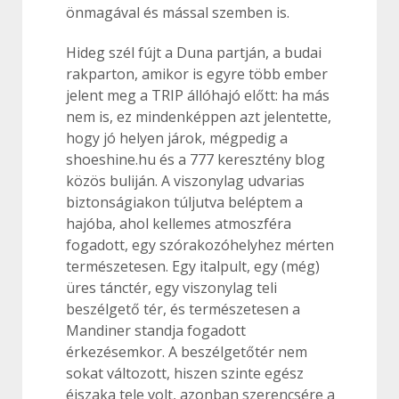
önmagával és mással szemben is.
Hideg szél fújt a Duna partján, a budai
rakparton, amikor is egyre több ember
jelent meg a TRIP állóhajó előtt: ha más
nem is, ez mindenképpen azt jelentette,
hogy jó helyen járok, mégpedig a
shoeshine.hu és a 777 keresztény blog
közös buliján. A viszonylag udvarias
biztonságiakon túljutva beléptem a
hajóba, ahol kellemes atmoszféra
fogadott, egy szórakozóhelyhez mérten
természetesen. Egy italpult, egy (még)
üres tánctér, egy viszonylag teli
beszélgető tér, és természetesen a
Mandiner standja fogadott
érkezésemkor. A beszélgetőtér nem
sokat változott, hiszen szinte egész
éjszaka tele volt, azonban szerencsére a