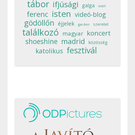
tábor
ifjúsági
galga
miért
isten
ferenc
videó-blog
gödöllőn
éjjelek
szeretet
garden
találkozó
koncert
magyar
madrid
shoeshine
közösség
fesztivál
katolikus