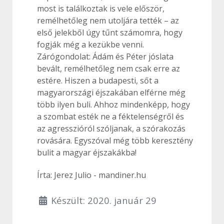
most is találkoztak is vele először,
remélhetőleg nem utoljára tették – az
első jelekből úgy tűnt számomra, hogy
fogják még a kezükbe venni.
Zárógondolat: Ádám és Péter jóslata
bevált, remélhetőleg nem csak erre az
estére. Hiszen a budapesti, sőt a
magyarországi éjszakában elférne még
több ilyen buli. Ahhoz mindenképp, hogy
a szombat esték ne a féktelenségről és
az agresszióról szóljanak, a szórakozás
rovására. Egyszóval még több keresztény
bulit a magyar éjszakákba!
Írta: Jerez Julio - mandiner.hu
Készült: 2020. január 29