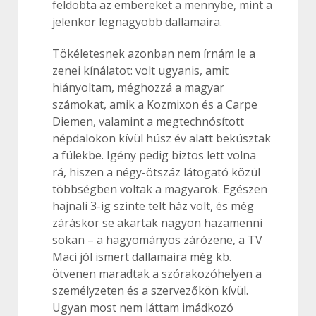
feldobta az embereket a mennybe, mint a
jelenkor legnagyobb dallamaira.
Tökéletesnek azonban nem írnám le a
zenei kínálatot: volt ugyanis, amit
hiányoltam, méghozzá a magyar
számokat, amik a Kozmixon és a Carpe
Diemen, valamint a megtechnósított
népdalokon kívül húsz év alatt bekúsztak
a fülekbe. Igény pedig biztos lett volna
rá, hiszen a négy-ötszáz látogató közül
többségben voltak a magyarok. Egészen
hajnali 3-ig szinte telt ház volt, és még
záráskor se akartak nagyon hazamenni
sokan – a hagyományos zárózene, a TV
Maci jól ismert dallamaira még kb.
ötvenen maradtak a szórakozóhelyen a
személyzeten és a szervezőkön kívül.
Ugyan most nem láttam imádkozó