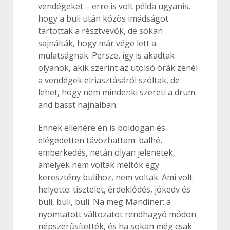
vendégeket – erre is volt példa ugyanis,
hogy a buli után közös imádságot
tartottak a résztvevők, de sokan
sajnálták, hogy már vége lett a
mulatságnak. Persze, így is akadtak
olyanok, akik szerint az utolsó órák zenéi
a vendégek elriasztásáról szóltak, de
lehet, hogy nem mindenki szereti a drum
and basst hajnalban.
Ennek ellenére én is boldogan és
elégedetten távozhattam: balhé,
emberkedés, netán olyan jelenetek,
amelyek nem voltak méltók egy
keresztény bulihoz, nem voltak. Ami volt
helyette: tisztelet, érdeklődés, jókedv és
buli, buli, buli. Na meg Mandiner: a
nyomtatott változatot rendhagyó módon
népszerűsítették, és ha sokan még csak