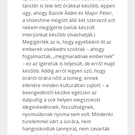
tánctér is tele lett órákkal később, éppen
úgy, ahogy Bazsik Ádám és Major Péter,
a shoeshine mögött álló két szervező ezt
nekem megígérte (velük készült
interjúnkat később olvashatják.)
Megígérték az is, hogy egyébként itt az
emberek viselkedni szoktak – ahogy
fogalmaztak, „megmaradnak embernek”
– ez az ígéretük is teljesült, de erről majd
később. Addig arról legyen szó, hogy
óráról-órára nőtt a tömeg, ennek
ellenére minden kulturáltan zajlott – a
beengedéstől kezdve egészen az
italpultig a sok helyen megszokott
idegeskedésnek, feszültségnek,
nyomulásnak nyoma sem volt. Mindenki
türelemmel várt a sorára, nem
hangoskodtak (annyira), nem zavarták