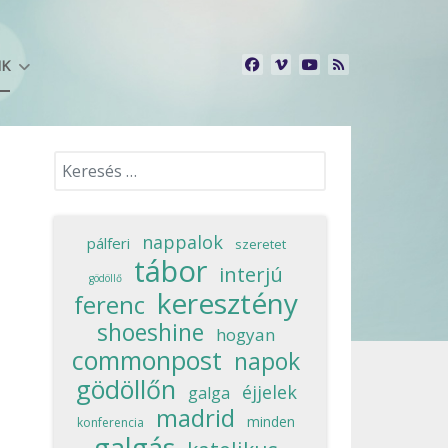
NK
Keresés...
nappalok
pálferi
szeretet
tábor
interjú
gödöllő
keresztény
ferenc
shoeshine
hogyan
commonpost
napok
gödöllőn
éjjelek
galga
madrid
minden
konferencia
galgás