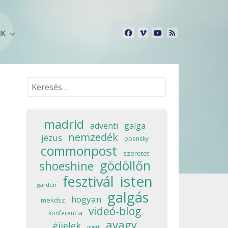
NK
Keresés...
madrid
adventi
galga
nemzedék
jézus
opensky
commonpost
szeretet
gödöllőn
shoeshine
isten
fesztivál
garden
galgás
hogyan
mekdsz
videó-blog
konferencia
avagy
éjjelek
miért