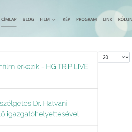
CÍMLAP
BLOG
FILM
KÉP
PROGRAM
LINK
RÓLU
Tételek #
film érkezik - HG TRIP LIVE
Beszélgetés Dr. Hatvani
lő igazgatóhelyettesével