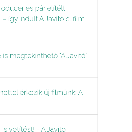
oducer és pár elítélt
 így indult A Javító c. film
is megtekinthető "A Javító"
ttel érkezik új filmünk: A
is vetítést! - A Javító