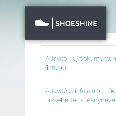
A Javító - új dokumentum
(interjú)
A Javító színfalain túl | 
Erzsébettel, a leányneve