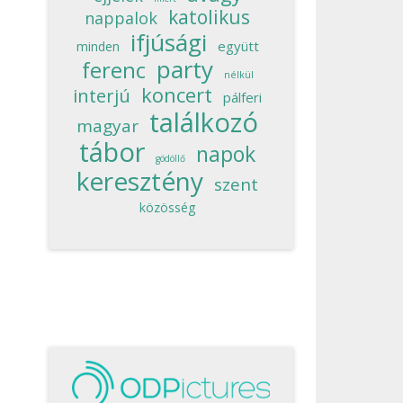
katolikus
nappalok
ifjúsági
együtt
minden
party
ferenc
nélkül
koncert
interjú
pálferi
találkozó
magyar
tábor
napok
gödöllő
keresztény
szent
közösség