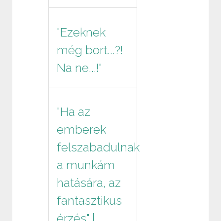
"Ezeknek
még bort...?!
Na ne...!"
"Ha az
emberek
felszabadulnak
a munkám
hatására, az
fantasztikus
érzés" |