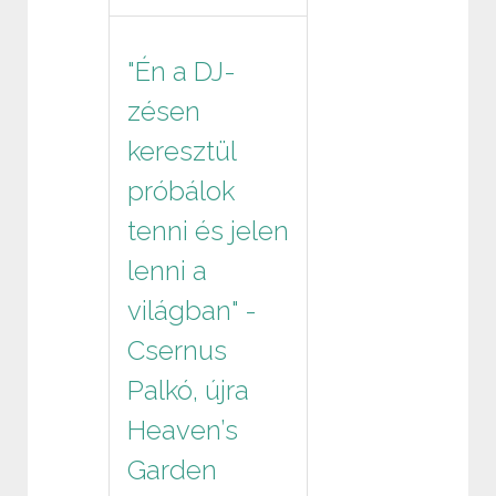
"Én a DJ-
zésen
keresztül
próbálok
tenni és jelen
lenni a
világban" -
Csernus
Palkó, újra
Heaven’s
Garden