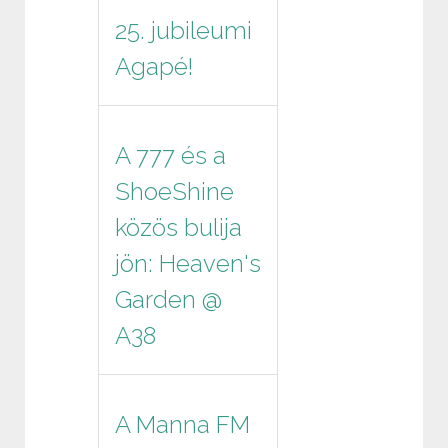
25. jubileumi
Agapé!
A 777 és a
ShoeShine
közös bulija
jön: Heaven's
Garden @
A38
A Manna FM