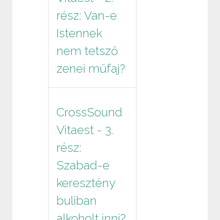
rész: Van-e
Istennek
nem tetsző
zenei műfaj?
CrossSound
Vitaest - 3.
rész:
Szabad-e
keresztény
buliban
alkoholt inni?