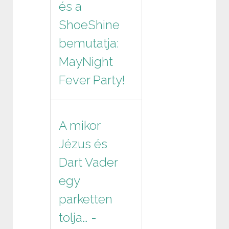
és a
ShoeShine
bemutatja:
MayNight
Fever Party!
A mikor
Jézus és
Dart Vader
egy
parketten
tolja… -