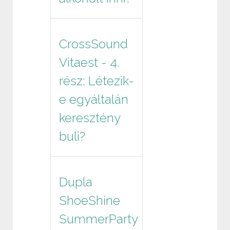
CrossSound
Vitaest - 4.
rész: Létezik-
e egyáltalán
keresztény
buli?
Dupla
ShoeShine
SummerParty