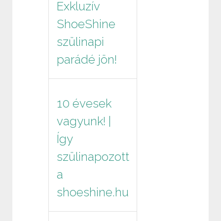
Exkluzív
ShoeShine
szülinapi
parádé jön!
10 évesek
vagyunk! |
Így
szülinapozott
a
shoeshine.hu