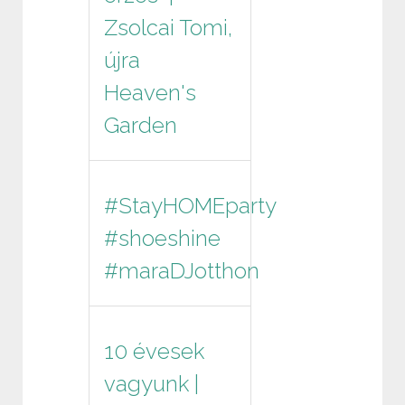
Zsolcai Tomi,
újra
Heaven's
Garden
#StayHOMEparty
#shoeshine
#maraDJotthon
10 évesek
vagyunk |