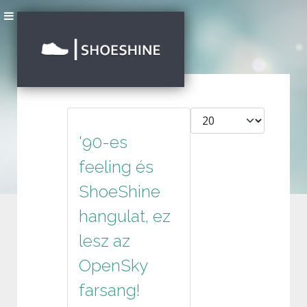
Tételek #
'90-es
feeling és
ShoeShine
hangulat, ez
lesz az
OpenSky
farsang!