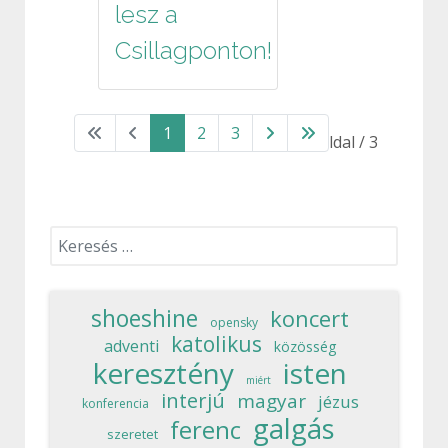
lesz a
Csillagponton!
1
2
3
1. oldal / 3
Keresés...
shoeshine
koncert
opensky
katolikus
adventi
közösség
keresztény
isten
miért
interjú
magyar
jézus
konferencia
galgás
ferenc
szeretet