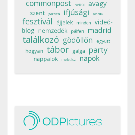
commonpost
avagy
nélkül
ifjúsági
szent
garden
gödöllő
fesztivál
videó-
éjjelek
minden
madrid
blog
nemzedék
pálferi
találkozó
gödöllőn
együtt
tábor
party
hogyan
galga
napok
nappalok
mekdsz