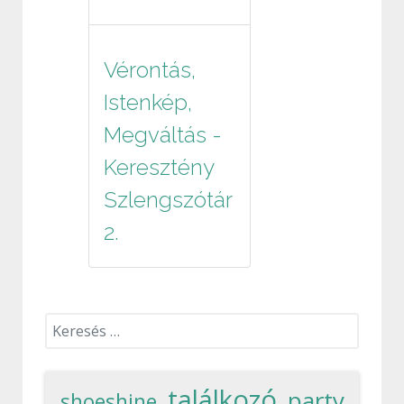
Vérontás,
Istenkép,
Megváltás -
Keresztény
Szlengszótár
2.
Keresés...
találkozó
party
shoeshine