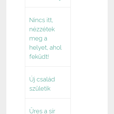
Nincs itt,
nézzétek
meg a
helyet, ahol
feküdt!
Új család
születik
Üres a sír