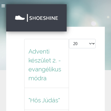
Tételek #
Adventi
készület 2. -
evangélikus
módra
"Hős Júdás"