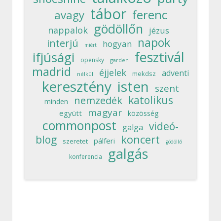
tábor
ferenc
avagy
gödöllőn
nappalok
jézus
napok
interjú
hogyan
miért
fesztivál
ifjúsági
opensky
garden
madrid
éjjelek
adventi
mekdsz
nélkül
keresztény
isten
szent
katolikus
nemzedék
minden
magyar
együtt
közösség
commonpost
videó-
galga
koncert
blog
pálferi
szeretet
gödöllő
galgás
konferencia