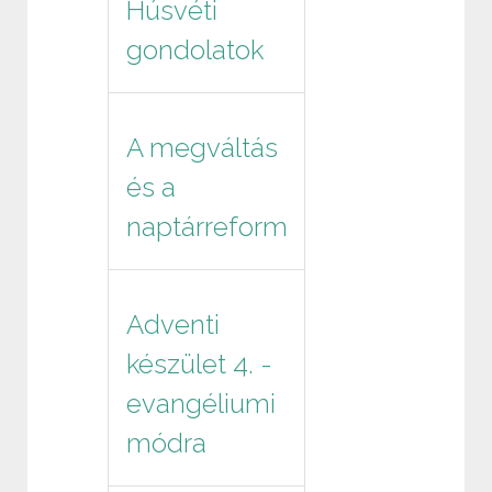
Húsvéti
gondolatok
A megváltás
és a
naptárreform
Adventi
készület 4. -
evangéliumi
módra