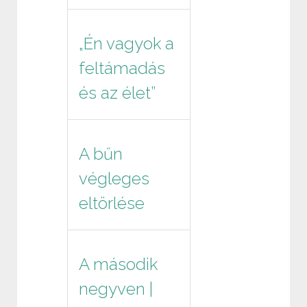
„Én vagyok a
feltámadás
és az élet”
A bűn
végleges
eltörlése
A második
negyven |