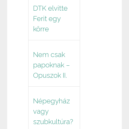
DTK elvitte
Ferit egy
körre
Nem csak
papoknak –
Opuszok II.
Népegyház
vagy
szubkultúra?