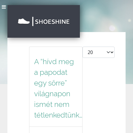
Tételek #
A “hívd meg
a papodat
egy sörre”
világnapon
ismét nem
tétlenkedtünk…