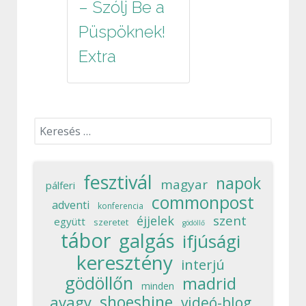
– Szólj Be a
Püspöknek!
Extra
Keresés...
fesztivál
napok
magyar
pálferi
commonpost
adventi
konferencia
szent
éjjelek
együtt
szeretet
gödöllő
tábor
galgás
ifjúsági
keresztény
interjú
gödöllőn
madrid
minden
shoeshine
avagy
videó-blog