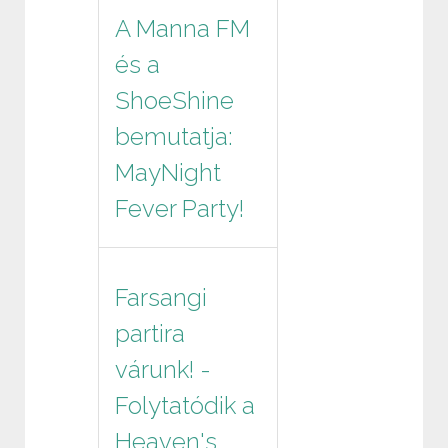
A Manna FM
és a
ShoeShine
bemutatja:
MayNight
Fever Party!
Farsangi
partira
várunk! -
Folytatódik a
Heaven's