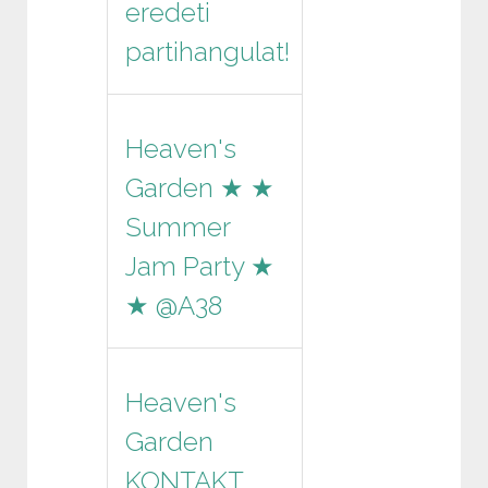
eredeti
partihangulat!
Heaven's
Garden ★ ★
Summer
Jam Party ★
★ @A38
Heaven's
Garden
KONTAKT