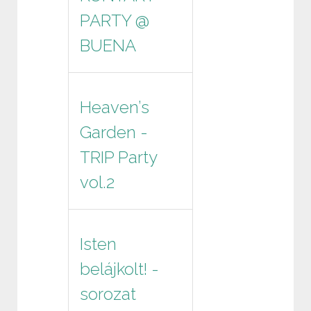
PARTY @
BUENA
Heaven’s
Garden -
TRIP Party
vol.2
Isten
belájkolt! -
sorozat