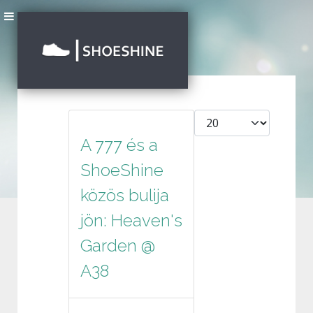
Tételek #
A 777 és a
ShoeShine
közös bulija
jön: Heaven's
Garden @
A38