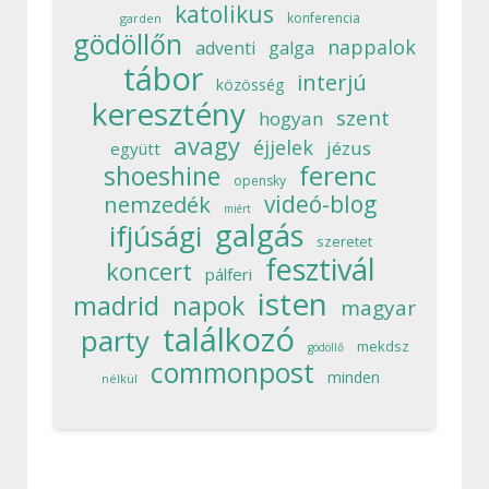
katolikus
konferencia
garden
gödöllőn
nappalok
adventi
galga
tábor
interjú
közösség
keresztény
szent
hogyan
avagy
éjjelek
jézus
együtt
ferenc
shoeshine
opensky
videó-blog
nemzedék
miért
galgás
ifjúsági
szeretet
fesztivál
koncert
pálferi
isten
madrid
napok
magyar
találkozó
party
mekdsz
gödöllő
commonpost
minden
nélkül