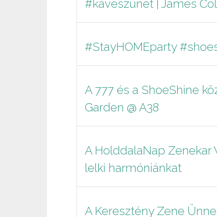
#kávészünet | James Co
#StayHOMEparty #shoes
A 777 és a ShoeShine köz
Garden @ A38
A HolddalaNap Zenekar Vi
lelki harmóniánkat
A Keresztény Zene Ünnepe