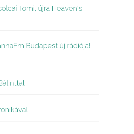
Zsolcai Tomi, újra Heaven's
nnaFm Budapest új rádiója!
álinttal
ronikával