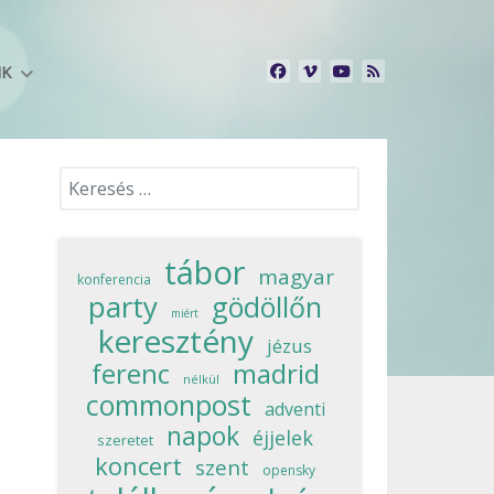
NK
Keresés...
tábor
magyar
konferencia
party
gödöllőn
miért
keresztény
jézus
ferenc
madrid
nélkül
commonpost
adventi
napok
éjjelek
szeretet
koncert
szent
opensky