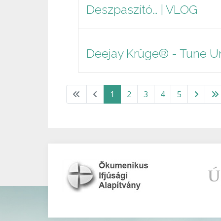
Deszpaszító… | VLOG
Deejay Krüge® - Tune U
1
2
3
4
5