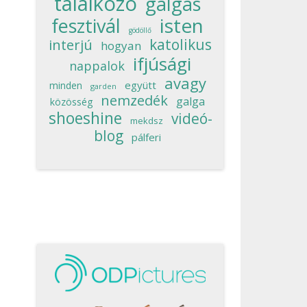
találkozó
galgás
isten
fesztivál
gödöllő
katolikus
interjú
hogyan
ifjúsági
nappalok
avagy
együtt
minden
garden
nemzedék
galga
közösség
shoeshine
videó-
mekdsz
blog
pálferi