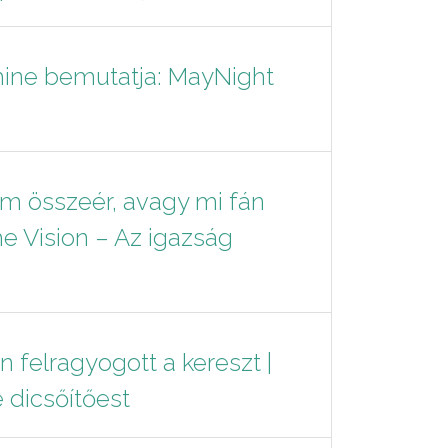
ine bemutatja: MayNight
om összeér, avagy mi fán
e Vision – Az igazság
felragyogott a kereszt |
 dicsőítőest