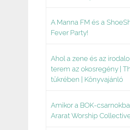
A Manna FM és a ShoeSh
Fever Party!
Ahol a zene és az irodal
terem az okosregény | Th
tükrében | Könyvajánló
Amikor a BOK-csarnokban 
Ararat Worship Collective