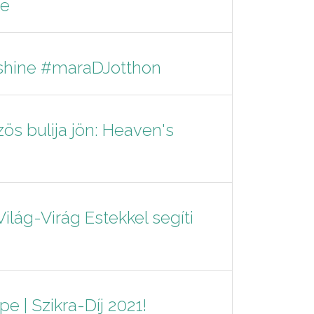
le
hine #maraDJotthon
ös bulija jön: Heaven's
lág-Virág Estekkel segíti
 | Szikra-Díj 2021!