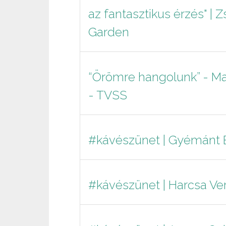
az fantasztikus érzés" | 
Garden
“Örömre hangolunk” - Ma
- TVSS
#kávészünet | Gyémánt B
#kávészünet | Harcsa Ve