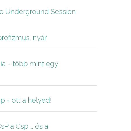
ne Underground Session
rofizmus, nyár
a - több mint egy
p - ott a helyed!
CsP a Csp … és a