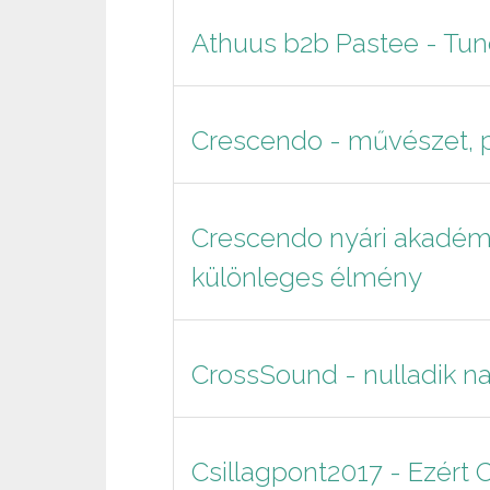
Athuus b2b Pastee - Tu
Crescendo - művészet, p
Crescendo nyári akadémi
különleges élmény
CrossSound - nulladik na
Csillagpont2017 - Ezért 