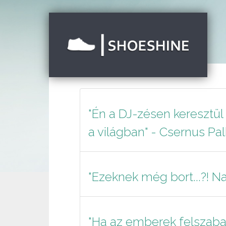
"Én a DJ-zésen keresztül 
a világban" - Csernus Pa
"Ezeknek még bort...?! Na 
"Ha az emberek felszab