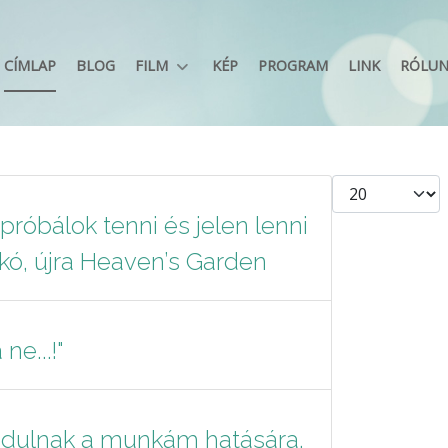
CÍMLAP
BLOG
FILM
KÉP
PROGRAM
LINK
RÓLU
Tételek #
próbálok tenni és jelen lenni
lkó, újra Heaven’s Garden
ne...!"
adulnak a munkám hatására,