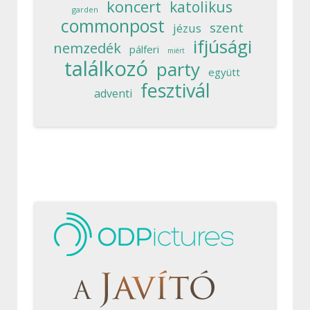
koncert
katolikus
garden
commonpost
szent
jézus
ifjúsági
nemzedék
pálferi
miért
találkozó
party
együtt
fesztivál
adventi