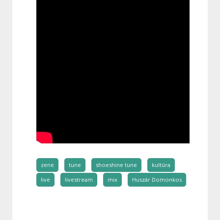
zene
tune
shoeshine tune
kultúra
live
livestream
mix
Huszár Domonkos