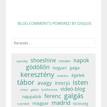
BLOG COMMENTS POWERED BY DISQUS
Keresés...
shoeshine
napok
minden
opensky
gödöllőn
hogyan
galga
keresztény
éjjelek
mekdsz
tábor
isten
avagy
interjú
videó-blog
konferencia
nélkül
gödöllő
galgás
ferenc
nappalok
madrid
magyar
közösség
szeretet