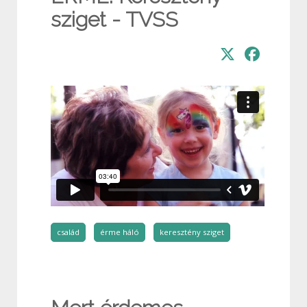
sziget - TVSS
család
érme háló
keresztény sziget