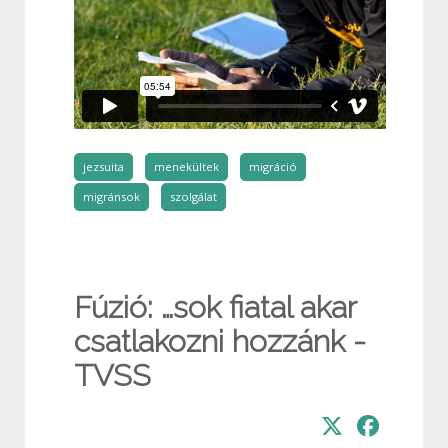
jezsuita
menekültek
migráció
migránsok
szolgálat
Fúzió: …sok fiatal akar
csatlakozni hozzánk -
TVSS