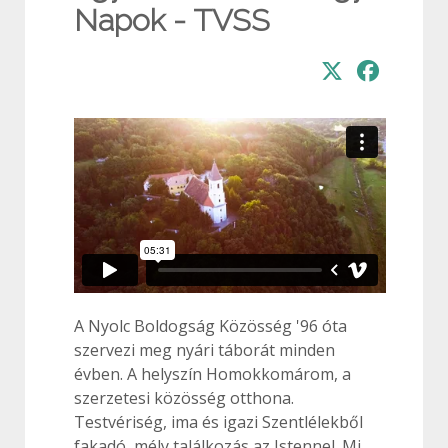
Napok - TVSS
A Nyolc Boldogság Közösség '96 óta
szervezi meg nyári táborát minden
évben. A helyszín Homokkomárom, a
szerzetesi közösség otthona.
Testvériség, ima és igazi Szentlélekből
fakadó, mély találkozás az Istennel. Mi