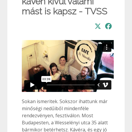
kávén kívül valami
mást is kapsz - TVSS
Sokan ismeritek. Sokszor ihattunk már
minőségi nedűiből mindenféle
rendezvényen, fesztiválon. Most
Budapesten, a Wesselényi utca 35 alatt
bármikor betérhetsz. Kávéra, és egy jó