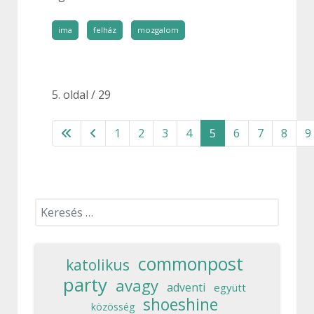
ima
felház
mozgalom
5. oldal / 29
1
2
3
4
5
6
7
8
9
Keresés...
commonpost
katolikus
party
avagy
adventi
együtt
shoeshine
közösség