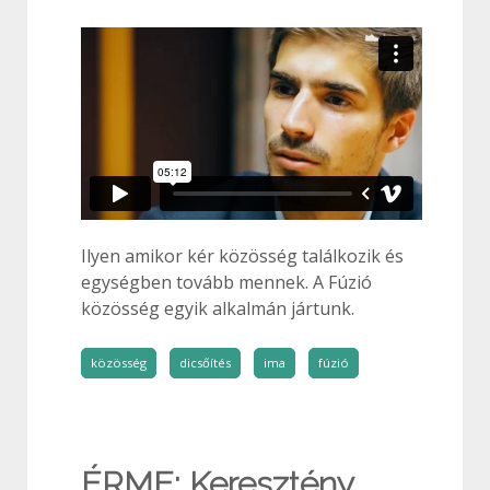
Ilyen amikor kér közösség találkozik és
egységben tovább mennek. A Fúzió
közösség egyik alkalmán jártunk.
közösség
dicsőítés
ima
fúzió
ÉRME: Keresztény