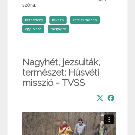
szóra.
keresztény
kávézó
cafe el mondo
egy jó szó
megnyitó
Nagyhét, jezsuiták,
természet: Húsvéti
misszió - TVSS