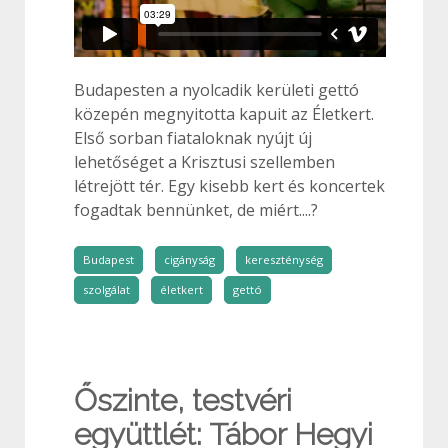
Budapesten a nyolcadik kerületi gettó
közepén megnyitotta kapuit az Életkert.
Első sorban fiataloknak nyújt új
lehetőséget a Krisztusi szellemben
létrejött tér. Egy kisebb kert és koncertek
fogadtak bennünket, de miért....?
Budapest
cigányság
kereszténység
szolgálat
életkert
gettó
Őszinte, testvéri
együttlét: Tábor Hegyi