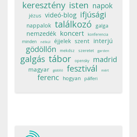
keresztény
isten
napok
ifjúsági
videó-blog
jézus
találkozó
nappalok
galga
koncert
nemzedék
konferencia
interjú
szent
éjjelek
minden
nélkül
gödöllőn
mekdsz
szeretet
garden
tábor
galgás
madrid
opensky
fesztivál
magyar
gödöllő
miért
ferenc
hogyan
pálferi