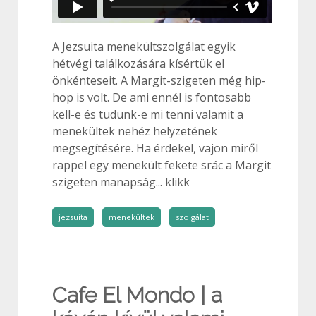
A Jezsuita menekültszolgálat egyik
hétvégi találkozására kísértük el
önkénteseit. A Margit-szigeten még hip-
hop is volt. De ami ennél is fontosabb
kell-e és tudunk-e mi tenni valamit a
menekültek nehéz helyzetének
megsegítésére. Ha érdekel, vajon miről
rappel egy menekült fekete srác a Margit
szigeten manapság... klikk
jezsuita
menekültek
szolgálat
Cafe El Mondo | a