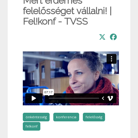
Mert érdemes
felelősséget vállalni! |
Fel!konf - TVSS
önkéntesség
konferencia
felelősség
felkonf