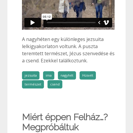
A nagyhéten egy különleges jezsuita
lelkigyakorlaton voltunk. A puszta
teremtett természet, Jézus szenvedése és
a csend. Ezekkel találkoztunk.
jezsuita
ima
nagyhét
Húsvét
természet
csend
Miért éppen Felház…?
Megpróbáltuk