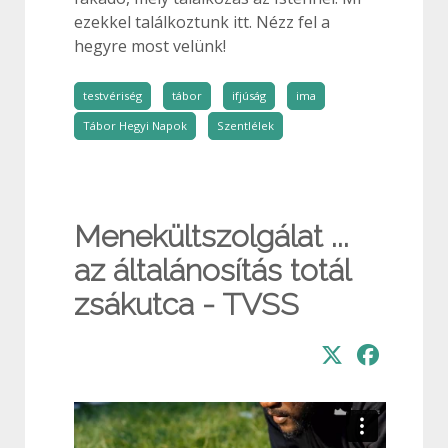
ezekkel találkoztunk itt. Nézz fel a
hegyre most velünk!
testvériség
tábor
ifjúság
ima
Tábor Hegyi Napok
Szentlélek
Menekültszolgálat ...
az általánosítás totál
zsákutca - TVSS