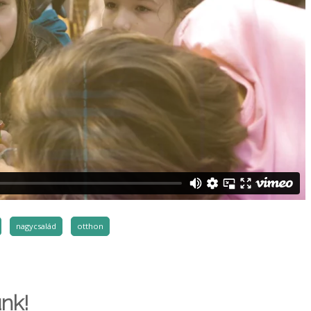
nagycsalád
otthon
nk!