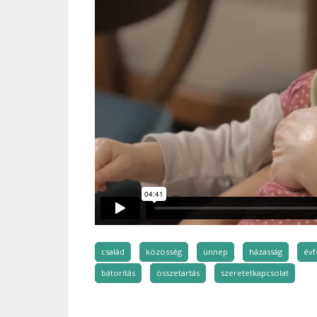
család
közösség
ünnep
házasság
évf
bátorítás
összetartás
szeretetkapcsolat