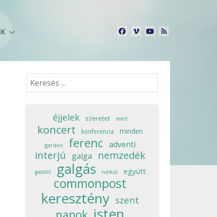
NK
Keresés...
éjjelek
szeretet
miért
koncert
minden
konferencia
ferenc
adventi
garden
interjú
nemzedék
galga
galgás
együtt
nélkül
gödöllő
commonpost
keresztény
szent
isten
napok