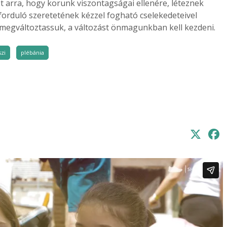
 arra, hogy korunk viszontagságai ellenére, léteznek
k forduló szeretetének kézzel fogható cselekedeteivel
t megváltoztassuk, a változást önmagunkban kell kezdeni.
zi
plébánia