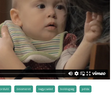
orduló
önismeret
nagycsalád
boldogság
példa