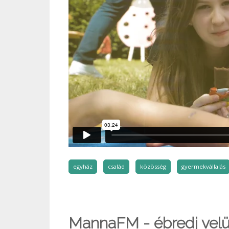
egyház
család
közösség
gyermekvállalás
MannaFM - ébredj velü