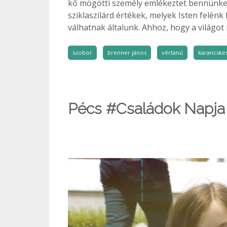
kő mögötti személy emlékeztet bennünket
sziklaszilárd értékek, melyek Isten felén
válhatnak általunk. Ahhoz, hogy a világo
szobor
brenner jános
vértanú
karancskes
Pécs #Családok Napja