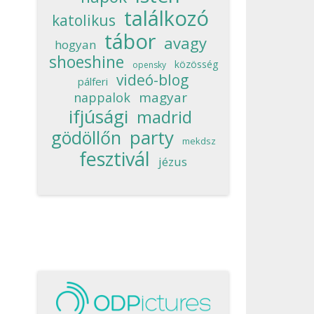
találkozó
katolikus
tábor
avagy
hogyan
shoeshine
közösség
opensky
videó-blog
pálferi
magyar
nappalok
ifjúsági
madrid
party
gödöllőn
mekdsz
fesztivál
jézus