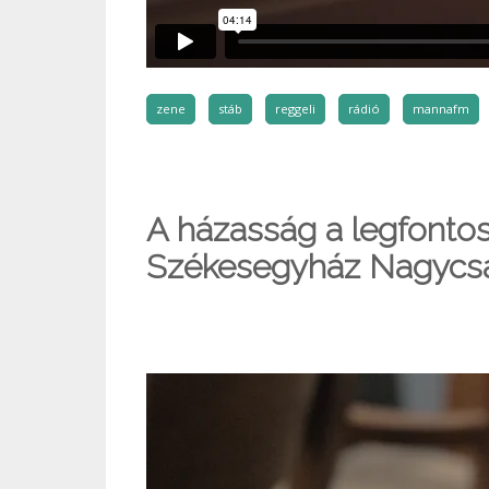
zene
stáb
reggeli
rádió
mannafm
A házasság a legfontos
Székesegyház Nagycsa