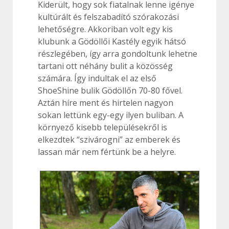
Kiderült, hogy sok fiatalnak lenne igénye
kultúrált és felszabadító szórakozási
lehetőségre. Akkoriban volt egy kis
klubunk a Gödöllői Kastély egyik hátsó
részlegében, így arra gondoltunk lehetne
tartani ott néhány bulit a közösség
számára. Így indultak el az első
ShoeShine bulik Gödöllőn 70-80 fővel.
Aztán híre ment és hirtelen nagyon
sokan lettünk egy-egy ilyen buliban. A
környező kisebb településekről is
elkezdtek “szivárogni” az emberek és
lassan már nem fértünk be a helyre.