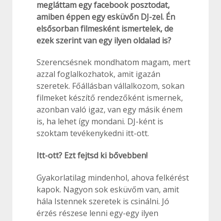
megláttam egy facebook posztodat,
amiben éppen egy esküvőn DJ-zel. Én
elsősorban filmesként ismertelek, de
ezek szerint van egy ilyen oldalad is?
Szerencsésnek mondhatom magam, mert
azzal foglalkozhatok, amit igazán
szeretek. Főállásban vállalkozom, sokan
filmeket készítő rendezőként ismernek,
azonban való igaz, van egy másik énem
is, ha lehet így mondani. DJ-ként is
szoktam tevékenykedni itt-ott.
Itt-ott?
Ezt fejtsd ki bővebben!
Gyakorlatilag mindenhol, ahova felkérést
kapok. Nagyon sok esküvőm van, amit
hála Istennek szeretek is csinálni. Jó
érzés részese lenni egy-egy ilyen