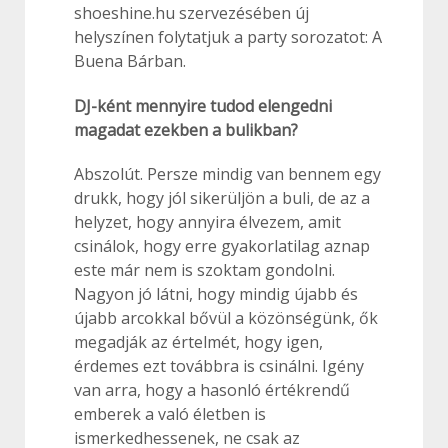
shoeshine.hu szervezésében új
helyszínen folytatjuk a party sorozatot: A
Buena Bárban.
DJ-ként mennyire tudod elengedni
magadat ezekben a bulikban?
Abszolút. Persze mindig van bennem egy
drukk, hogy jól sikerüljön a buli, de az a
helyzet, hogy annyira élvezem, amit
csinálok, hogy erre gyakorlatilag aznap
este már nem is szoktam gondolni.
Nagyon jó látni, hogy mindig újabb és
újabb arcokkal bővül a közönségünk, ők
megadják az értelmét, hogy igen,
érdemes ezt továbbra is csinálni. Igény
van arra, hogy a hasonló értékrendű
emberek a való életben is
ismerkedhessenek, ne csak az