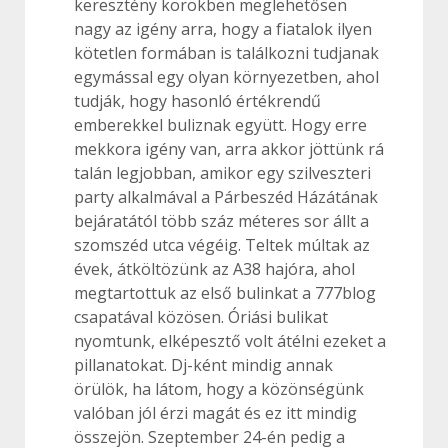
keresztény körökben meglehetősen
nagy az igény arra, hogy a fiatalok ilyen
kötetlen formában is találkozni tudjanak
egymással egy olyan környezetben, ahol
tudják, hogy hasonló értékrendű
emberekkel buliznak együtt. Hogy erre
mekkora igény van, arra akkor jöttünk rá
talán legjobban, amikor egy szilveszteri
party alkalmával a Párbeszéd Házátának
bejáratától több száz méteres sor állt a
szomszéd utca végéig. Teltek múltak az
évek, átköltözünk az A38 hajóra, ahol
megtartottuk az első bulinkat a 777blog
csapatával közösen. Óriási bulikat
nyomtunk, elképesztő volt átélni ezeket a
pillanatokat. Dj-ként mindig annak
örülök, ha látom, hogy a közönségünk
valóban jól érzi magát és ez itt mindig
összejön. Szeptember 24-én pedig a