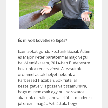
És mi volt következő lépés?
Ezen sokat gondolkoztunk Bazsik Ádám
és Major Péter barátommal majd végül
ha jól emlékszem, 2014-ben Budapestre
hoztunk a rendezvényt. A Jezsuiták
örömmel adtak helyet nekünk a
Párbeszéd Házában. Sok fiatallal
beszélgetve világossá vált számunkra,
hogy mi nem csak egy buli sorozatot
akarunk csinálni, ahova eljöhet mindenki
jól érezni magát. Azt láttuk, hogy