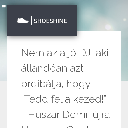
Nem az a jó DJ, aki
állandóan azt
ordibálja, hogy
“Tedd fel a kezed!”
- Huszár Domi, újra