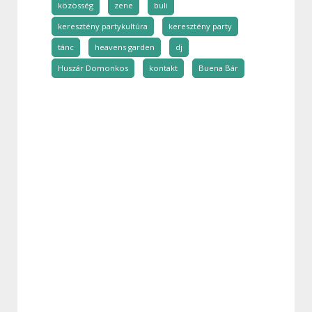
közösség
zene
buli
keresztény partykultúra
keresztény party
tánc
heavens garden
dj
Huszár Domonkos
kontakt
Buena Bár