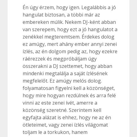
Én úgy érzem, hogy igen. Legalábbis a jó
hangulat biztosan, a többi már az
embereken múlik. Nekem DJ-ként abban
van szerepem, hogy ezt a jó hangulatot a
zenékkel megteremtsem. Érdekes dolog
ez amúgy, mert ahány ember annyi zenei
ízlés, az én dolgom pedig az, hogy ezekre
ráérezzek és megpróbáljam úgy
összerakni a DJ szettemet, hogy abban
mindenki megtalálja a saját ízlésének
megfelelőt. Ez amúgy melós dolog.
folyamatosan figyelni kell a közönséget,
hogy mire hogyan rezdülnek és arra felé
vinni az este zenei ívét, amerre a
közönség szeretné. Szerintem kell
egyfajta alázat is ehhez, hogy ne az én
ötleteimet, vagy zenei ízlés világomat
toljam le a torkukon, hanem