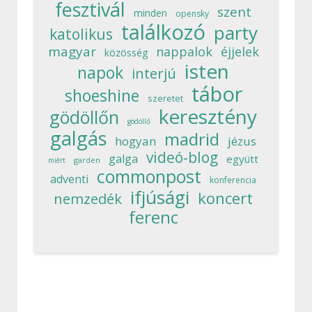
fesztivál
szent
minden
opensky
találkozó
party
katolikus
magyar
nappalok
éjjelek
közösség
isten
napok
interjú
tábor
shoeshine
szeretet
keresztény
gödöllőn
gödöllő
galgás
madrid
hogyan
jézus
videó-blog
galga
együtt
garden
miért
commonpost
adventi
konferencia
ifjúsági
koncert
nemzedék
ferenc