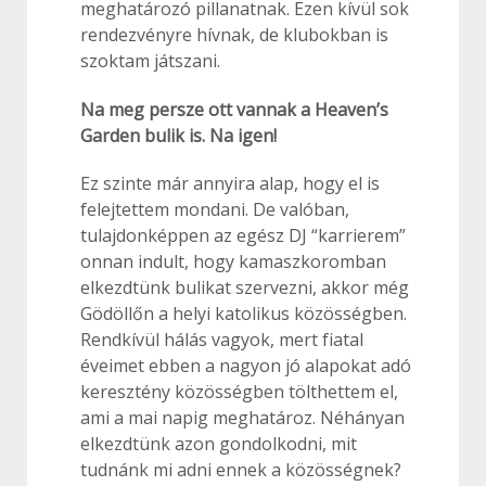
meghatározó pillanatnak. Ezen kívül sok
rendezvényre hívnak, de klubokban is
szoktam játszani.
Na meg persze ott vannak a Heaven’s
Garden bulik is. Na igen!
Ez szinte már annyira alap, hogy el is
felejtettem mondani. De valóban,
tulajdonképpen az egész DJ “karrierem”
onnan indult, hogy kamaszkoromban
elkezdtünk bulikat szervezni, akkor még
Gödöllőn a helyi katolikus közösségben.
Rendkívül hálás vagyok, mert fiatal
éveimet ebben a nagyon jó alapokat adó
keresztény közösségben tölthettem el,
ami a mai napig meghatároz. Néhányan
elkezdtünk azon gondolkodni, mit
tudnánk mi adni ennek a közösségnek?