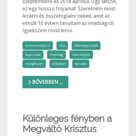
szeptembere és 2018 áprilisa. Úgy látszik,
ez egy hosszú folyamat. Szeretném most
lezárni és összefoglalni neked, amit az
elmúlt 10 évben tanultam az imádságról.
Igyekszem rövid lenni.
kommunikáció
ima
istenkapcsolat
kapcsolat
imádság
Istenképek
rózsafüzér
előítélet
tanulás
BŐVEBBEN …
Különleges fényben a
Megváltó Krisztus