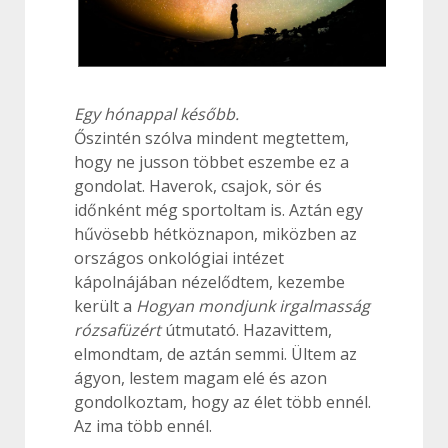
Egy hónappal később.
Őszintén szólva mindent megtettem,
hogy ne jusson többet eszembe ez a
gondolat. Haverok, csajok, sör és
időnként még sportoltam is. Aztán egy
hűvösebb hétköznapon, miközben az
országos onkológiai intézet
kápolnájában nézelődtem, kezembe
került a
Hogyan mondjunk irgalmasság
rózsafüzért
útmutató. Hazavittem,
elmondtam, de aztán semmi. Ültem az
ágyon, lestem magam elé és azon
gondolkoztam, hogy az élet több ennél.
Az ima több ennél.