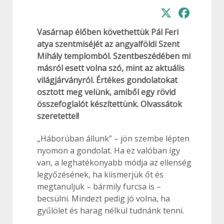
Vasárnap élőben követhettük Pál Feri
atya szentmiséjét az angyalföldi Szent
Mihály templomból. Szentbeszédében mi
másról esett volna szó, mint az aktuális
világjárványról. Értékes gondolatokat
osztott meg velünk, amiből egy rövid
összefoglalót készítettünk. Olvassátok
szeretettel!
„Háborúban állunk” – jön szembe lépten
nyomon a gondolat. Ha ez valóban így
van, a leghatékonyabb módja az ellenség
legyőzésének, ha kiismerjük őt és
megtanuljuk – bármily furcsa is –
becsülni. Mindezt pedig jó volna, ha
gyűlölet és harag nélkül tudnánk tenni.