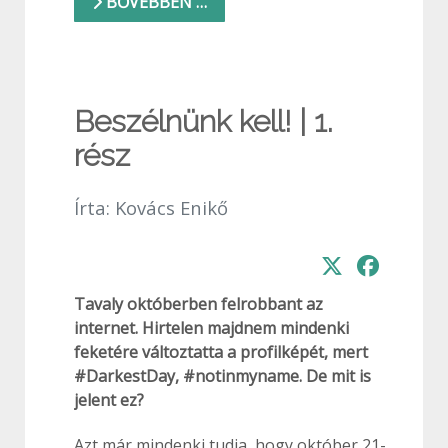
BŐVEBBEN …
Beszélnünk kell! | 1.
rész
Írta:
Kovács Enikő
Tavaly októberben felrobbant az
internet. Hirtelen majdnem mindenki
feketére változtatta a profilképét, mert
#DarkestDay, #notinmyname. De mit is
jelent ez?
Azt már mindenki tudja, hogy október 21-