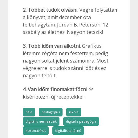
2. Többet tudok olvasni.
Végre folytattam
a könyvet, amit december óta
félbehagytam: Jordan B. Peterson: 12
szabály az élethez. Nagyon tetszik!
3. Több időm van alkotni.
Grafikus
létemre régóta nem festettem, pedig
nagyon sokat jelent számomra. Most
végre erre is tudok szánni időt és ez
nagyon feltölt.
4. Van időm finomakat főzni
és
kísérletezni új receptekkel.
hála
pedagógus
iskola
digitális nemzedék
digitális pedagógia
koronavírus
digitális tanárnő