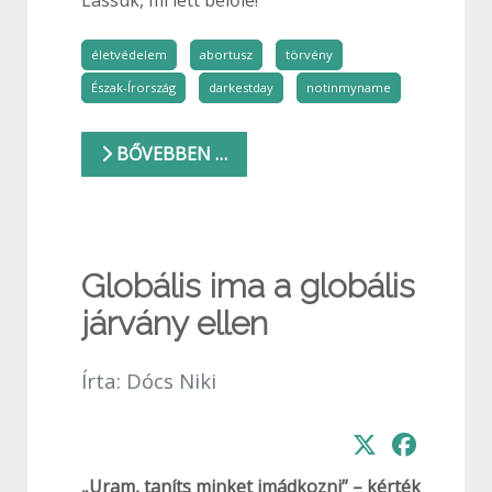
Lássuk, mi lett belőle!
életvédelem
abortusz
törvény
Észak-Írország
darkestday
notinmyname
BŐVEBBEN …
Globális ima a globális
járvány ellen
Írta:
Dócs Niki
„Uram, taníts minket imádkozni” – kérték