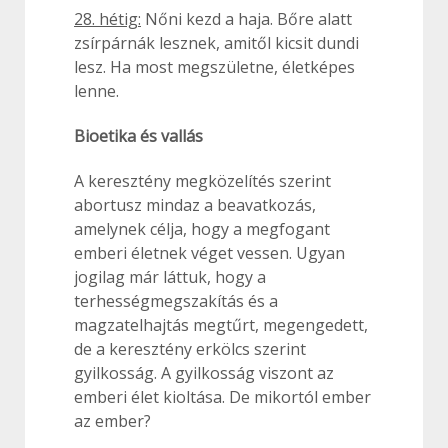
28. hétig:
Nőni kezd a haja. Bőre alatt
zsírpárnák lesznek, amitől kicsit dundi
lesz. Ha most megszületne, életképes
lenne.
Bioetika és vallás
A keresztény megközelítés szerint
abortusz mindaz a beavatkozás,
amelynek célja, hogy a megfogant
emberi életnek véget vessen. Ugyan
jogilag már láttuk, hogy a
terhességmegszakítás és a
magzatelhajtás megtűrt, megengedett,
de a keresztény erkölcs szerint
gyilkosság. A gyilkosság viszont az
emberi élet kioltása. De mikortól ember
az ember?