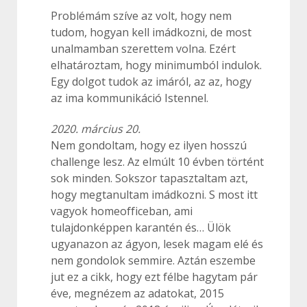
Problémám szíve az volt, hogy nem
tudom, hogyan kell imádkozni, de most
unalmamban szerettem volna. Ezért
elhatároztam, hogy minimumból indulok.
Egy dolgot tudok az imáról, az az, hogy
az ima kommunikáció Istennel.
2020. március 20.
Nem gondoltam, hogy ez ilyen hosszú
challenge lesz. Az elmúlt 10 évben történt
sok minden. Sokszor tapasztaltam azt,
hogy megtanultam imádkozni. S most itt
vagyok homeofficeban, ami
tulajdonképpen karantén és… Ülök
ugyanazon az ágyon, lesek magam elé és
nem gondolok semmire. Aztán eszembe
jut ez a cikk, hogy ezt félbe hagytam pár
éve, megnézem az adatokat, 2015