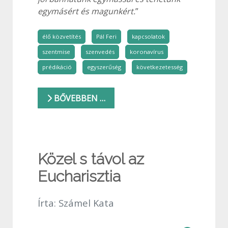
egymásért és magunkért.
”
élő közvetítés
Pál Feri
kapcsolatok
szentmise
szenvedés
koronavírus
prédikáció
egyszerűség
következetesség
BŐVEBBEN …
Közel s távol az
Eucharisztia
Írta:
Számel Kata