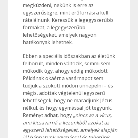
megküzdeni, nekünk is erre az
egyszerűségre, mint erőforrásra kell
rátalálnunk. Keressük a legegyszerűbb
formákat, a legegyszerűbb
lehetőségeket, amelyek nagyon
hatékonyak lehetnek.
Ebben a speciális időszakban az életünk
felborult, minden változik, semmi sem
működik úgy, ahogy eddig működött.
Példának okáért a vasárnapot sem
tudjuk a szokott módon ünnepelni – és
mégis, adottak végtelenül egyszerű
lehetőségek, hogy ne maradjunk Jézus
nélkül, és hogy egymással jót tegyünk.
Reményt adhat, hogy „
nincs az a vírus,
ami kicsavarná a kezünkből azokat az
egyszerű lehetőségeket, amelyek alapján
jól bánhatunk egymással és tehetünk