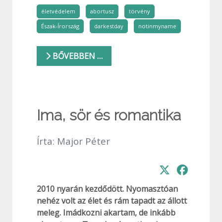
életvédelem
abortusz
törvény
Észak-Írország
darkestday
notinmyname
BŐVEBBEN …
Ima, sör és romantika
Írta:
Major Péter
2010 nyarán kezdődött. Nyomasztóan
nehéz volt az élet és rám tapadt az állott
meleg. Imádkozni akartam, de inkább