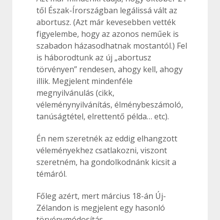
től Észak-Írországban legálissá vált az
abortusz. (Azt már kevesebben vették
figyelembe, hogy az azonos neműek is
szabadon házasodhatnak mostantól.) Fel
is háborodtunk az új „abortusz
törvényen” rendesen, ahogy kell, ahogy
illik. Megjelent mindenféle
megnyilvánulás (cikk,
véleménynyilvánítás, élménybeszámoló,
tanúságtétel, elrettentő példa… etc).
Én nem szeretnék az eddig elhangzott
véleményekhez csatlakozni, viszont
szeretném, ha gondolkodnánk kicsit a
témáról.
Főleg azért, mert március 18-án Új-
Zélandon is megjelent egy hasonló
törvénymódosítás.