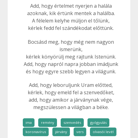
Add, hogy értelmet nyerjen a halála
azoknak, kik értünk mentek a halálba.
A félelem kelyhe múljon el tőlünk,
kérlek fedd fel szándékodat előttünk.
Bocsásd meg, hogy még nem nagyon
ismerünk,
kérlek könyörülj meg rajtunk Istenünk.
Add, hogy napról napra jobban imádjunk
és hogy egyre szebb legyen a világunk.
Add, hogy leboruljunk Uram előtted,
kérlek, hogy emeld fel a szenvedőket,
add, hogy amikor a járványnak vége,
megszülessen a világban a béke.
ima
remény
szenvedés
gyógyulás
koronavírus
járvány
vers
olvasói levél