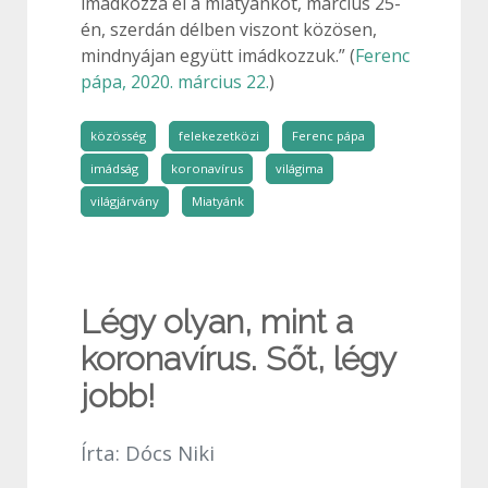
imádkozza el a miatyánkot, március 25-
én, szerdán délben viszont közösen,
mindnyájan együtt imádkozzuk.” (
Ferenc
pápa, 2020. március 22.
)
közösség
felekezetközi
Ferenc pápa
imádság
koronavírus
világima
világjárvány
Miatyánk
Légy olyan, mint a
koronavírus. Sőt, légy
jobb!
Írta:
Dócs Niki