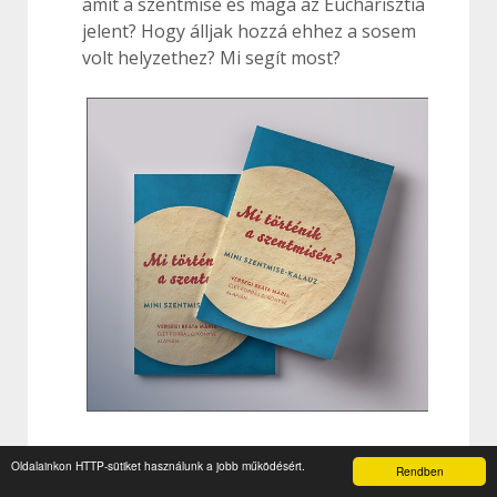
amit a szentmise és maga az Eucharisztia
jelent? Hogy álljak hozzá ehhez a sosem
volt helyzethez? Mi segít most?
Tavaly jelent meg Versegi Beáta Mária
Oldalainkon HTTP-sütiket használunk a jobb működésért.
Rendben
nővér (Nyolc Boldogság Közösség)