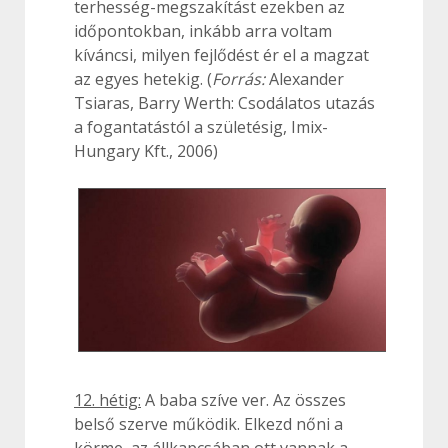
terhesség-megszakítást ezekben az
időpontokban, inkább arra voltam
kíváncsi, milyen fejlődést ér el a magzat
az egyes hetekig. (
Forrás:
Alexander
Tsiaras, Barry Werth: Csodálatos utazás
a fogantatástól a születésig, Imix-
Hungary Kft., 2006)
12. hétig:
A baba szíve ver. Az összes
belső szerve működik. Elkezd nőni a
körme, az állkapcsában ott vannak a