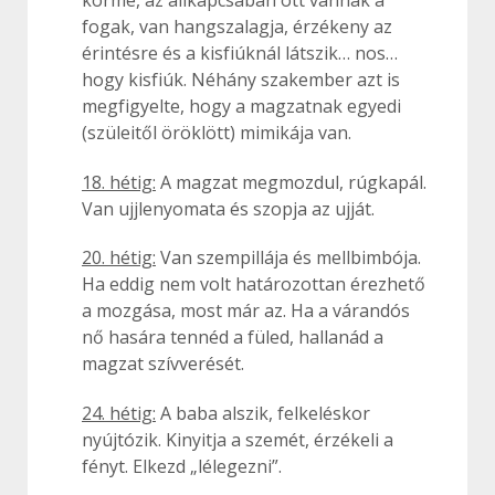
fogak, van hangszalagja, érzékeny az
érintésre és a kisfiúknál látszik… nos…
hogy kisfiúk. Néhány szakember azt is
megfigyelte, hogy a magzatnak egyedi
(szüleitől öröklött) mimikája van.
18. hétig:
A magzat megmozdul, rúgkapál.
Van ujjlenyomata és szopja az ujját.
20. hétig:
Van szempillája és mellbimbója.
Ha eddig nem volt határozottan érezhető
a mozgása, most már az. Ha a várandós
nő hasára tennéd a füled, hallanád a
magzat szívverését.
24. hétig:
A baba alszik, felkeléskor
nyújtózik. Kinyitja a szemét, érzékeli a
fényt. Elkezd „lélegezni”.