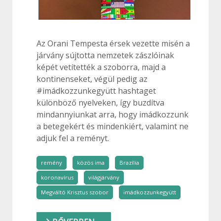
Az Orani Tempesta érsek vezette misén a
járvány sújtotta nemzetek zászlóinak
képét vetítették a szoborra, majd a
kontinenseket, végül pedig az
#imádkozzunkegyütt hashtaget
különböző nyelveken, így buzdítva
mindannyiunkat arra, hogy imádkozzunk
a betegekért és mindenkiért, valamint ne
adjuk fel a reményt.
remény
közös ima
Brazília
koronavírus
világjárvány
Megváltó Krisztus szobor
imádkozzunkegyütt