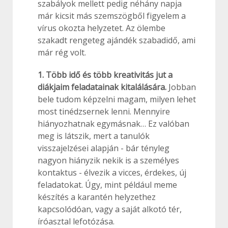
szabályok mellett pedig néhány napja
már kicsit más szemszögből figyelem a
vírus okozta helyzetet. Az ölembe
szakadt rengeteg ajándék szabadidő, ami
már rég volt.
1. Több idő és több kreativitás jut a
diákjaim feladatainak kitalálására.
Jobban
bele tudom képzelni magam, milyen lehet
most tinédzsernek lenni. Mennyire
hiányozhatnak egymásnak… Ez valóban
meg is látszik, mert a tanulók
visszajelzései alapján - bár tényleg
nagyon hiányzik nekik is a személyes
kontaktus - élvezik a vicces, érdekes, új
feladatokat. Úgy, mint például meme
készítés a karantén helyzethez
kapcsolódóan, vagy a saját alkotó tér,
íróasztal lefotózása.