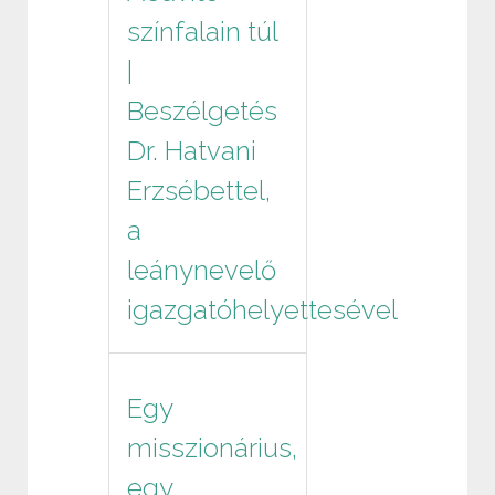
színfalain túl
|
Beszélgetés
Dr. Hatvani
Erzsébettel,
a
leánynevelő
igazgatóhelyettesével
Egy
misszionárius,
egy