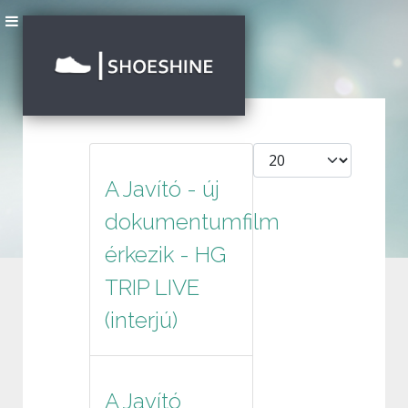
Tételek #
A Javító - új
dokumentumfilm
érkezik - HG
TRIP LIVE
(interjú)
A Javító