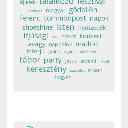
találkozó
fesztivál
éjjelek
gödöllőn
magyar
mekdsz
commonpost
ferenc
napok
isten
shoeshine
nemzedék
ifjúsági
koncert
szent
miért
madrid
avagy
nappalok
interjú
galga
együtt
konferencia
tábor
party
jézus
adventi
nélkül
keresztény
minden
szeretet
hogyan