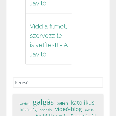
Javító
Vidd a filmet,
szervezz te
is vetítést! - A
Javító
Keresés...
galgás
katolikus
pálferi
garden
videó-blog
közösség
opensky
gödöllő