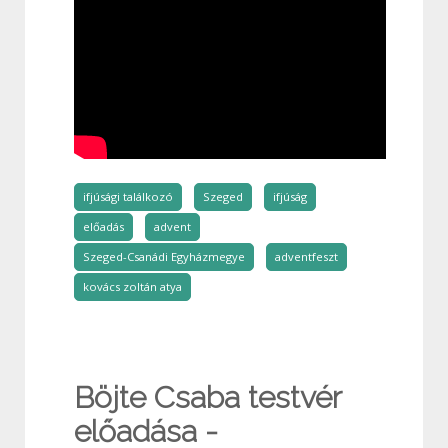
ifjúsági találkozó
Szeged
ifjúság
előadás
advent
Szeged-Csanádi Egyházmegye
adventfeszt
kovács zoltán atya
Böjte Csaba testvér
előadása -