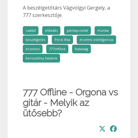
A beszélgetőtárs Vágvölgyi Gergely, a
777 szerkesztője.
család
előadás
párkapcsolat
munka
beszélgetés
Pécsi Rita
érzelmi intelligencia
érzelem
777offline
fiatalság
keresztény fiatalok
777 Offline - Orgona vs
gitár - Melyik az
ütősebb?