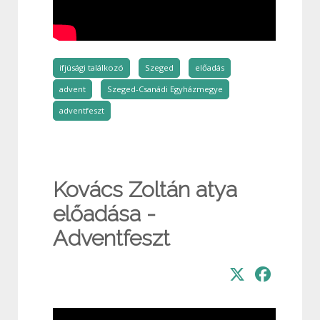
ifjúsági találkozó
Szeged
előadás
advent
Szeged-Csanádi Egyházmegye
adventfeszt
Kovács Zoltán atya
előadása -
Adventfeszt