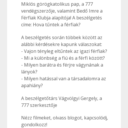
Miklós görögkatolikus pap, a 777
vendégszerzője, valamint Bedő Imre a
Férfiak Klubja alapítója! A beszélgetés
címe: Hova tűntek a férfiak?
A beszélgetés során többek között az
alábbi kérdésekre kapunk válaszokat:
- Vajon tényleg eltűntek az igazi férfiak?
- Mi a különbség a fiú és a férfi között?
- Milyen barátra és férjre vágynának a
lányok?
- Milyen hatással van a társadalomra az
apahiány?
A beszélgetőtárs Vágvölgyi Gergely, a
777 szerkesztője
Nézz filmeket, olvass blogot, kapcsolódj,
gondolkozz!