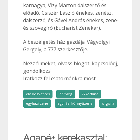
karnagya, Vizy Márton dalszerző és
előadó, Csiszér László énekes, zenész,
dalszerző; és Gável András énekes, zene-
és szövegíró (Eucharist Zenekar).
A beszélgetés házigazdája: Vágvölgyi
Gergely, a 777 szerkesztője.
Nézz filmeket, olvass blogot, kapcsolódj,
gondolkozz!
Iratkozz fel csatornánkra most!
élő közvetítés
777blog
777offline
egyházi zene
egyházi könnyűzene
orgona
Agapé+ kerekasztal: