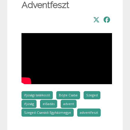
Adventfeszt
ifjúsági találkozó
Böjte Csaba
Szeged
ifjúság
előadás
advent
Szeged-Csanádi Egyházmegye
adventfeszt