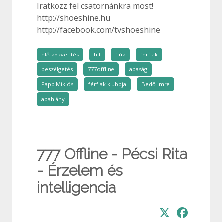
Iratkozz fel csatornánkra most!
http://shoeshine.hu
http://facebook.com/tvshoeshine
élő közvetítés
hit
fiúk
férfiak
beszélgetés
777offline
apaság
Papp Miklós
férfiak klubbja
Bedő Imre
apahiány
777 Offline - Pécsi Rita
- Érzelem és
intelligencia