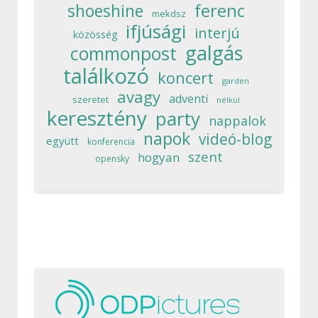
ferenc
shoeshine
mekdsz
ifjúsági
interjú
közösség
galgás
commonpost
találkozó
koncert
garden
avagy
adventi
szeretet
nélkül
keresztény
party
nappalok
napok
videó-blog
együtt
konferencia
szent
hogyan
opensky