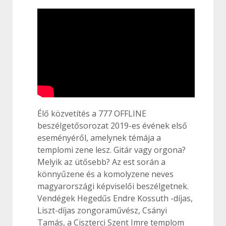
Élő közvetítés a 777 OFFLINE
beszélgetősorozat 2019-es évének első
eseményéről, amelynek témája a
templomi zene lesz. Gitár vagy orgona?
Melyik az ütősebb? Az est során a
könnyűzene és a komolyzene neves
magyarországi képviselői beszélgetnek.
Vendégek Hegedűs Endre Kossuth -díjas,
Liszt-díjas zongoraművész, Csányi
Tamás, a Ciszterci Szent Imre templom