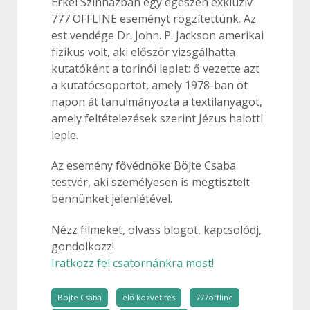
Erkel Színházban egy egészen exkluzív
777 OFFLINE eseményt rögzítettünk. Az
est vendége Dr. John. P. Jackson amerikai
fizikus volt, aki először vizsgálhatta
kutatóként a torinói leplet: ő vezette azt
a kutatócsoportot, amely 1978-ban öt
napon át tanulmányozta a textilanyagot,
amely feltételezések szerint Jézus halotti
leple.
Az esemény fővédnöke Böjte Csaba
testvér, aki személyesen is megtisztelt
bennünket jelenlétével.
Nézz filmeket, olvass blogot, kapcsolódj,
gondolkozz!
Iratkozz fel csatornánkra most!
Böjte Csaba
élő közvetítés
777offline