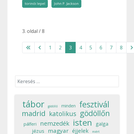
torinói lepel
John P. Jackson
3. oldal / 8
1
2
3
4
5
6
7
8
Keresés...
tábor
fesztivál
minden
gödöllő
gödöllőn
madrid
katolikus
isten
nemzedék
galga
pálferi
magyar
éjjelek
jézus
miért