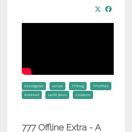
beszélgetés
versek
777blog
777offline
költészet
Lackfi János
irodalom
777 Offline Extra - A