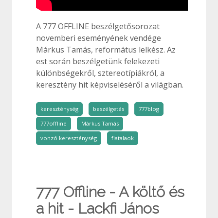
A 777 OFFLINE beszélgetősorozat
novemberi eseményének vendége
Márkus Tamás, református lelkész. Az
est során beszélgetünk felekezeti
különbségekről, sztereotípiákról, a
keresztény hit képviseléséről a világban.
kereszténység
beszélgetés
777blog
777offline
Márkus Tamás
vonzó kereszténység
fiatalaok
777 Offline - A költő és
a hit - Lackfi János