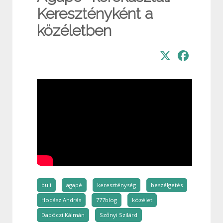
Keresztényként a
közéletben
buli
agapé
kereszténység
beszélgetés
Hodász András
777blog
közélet
Dabóczi Kálmán
Szőnyi Szilárd