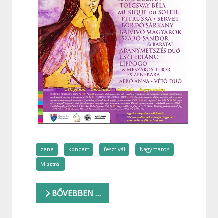
zene
koncert
fesztivál
Nagymaros
Misztrál
BŐVEBBEN …