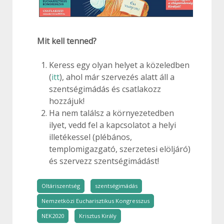
Mit kell tenned?
Keress egy olyan helyet a közeledben
(
itt
), ahol már szervezés alatt áll a
szentségimádás és csatlakozz
hozzájuk!
Ha nem találsz a környezetedben
ilyet, vedd fel a kapcsolatot a helyi
illetékessel (plébános,
templomigazgató, szerzetesi elöljáró)
és szervezz szentségimádást!
Oltáriszentség
szentségimádás
Nemzetközi Eucharisztikus Kongresszus
NEK2020
Krisztus Király