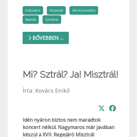
Fokoláre
fesztivál
élő közvetítés
Manila
Genfest
BŐVEBBEN …
Mi? Sztrál? Ja! Misztrál!
Írta:
Kovács Enikő
Idén nyáron biztos nem maradtok
koncert nélkül. Nagymaros már javában
készül a XVII. Regejáró Misztrál