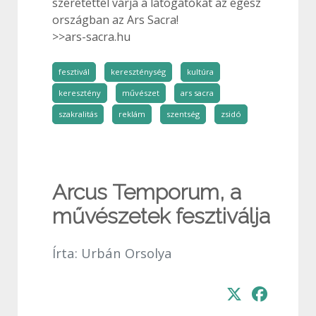
szeretettel várja a látogatókat az egész
országban az Ars Sacra!
>>ars-sacra.hu
fesztivál
kereszténység
kultúra
keresztény
művészet
ars sacra
szakralitás
reklám
szentség
zsidó
Arcus Temporum, a
művészetek fesztiválja
Írta:
Urbán Orsolya