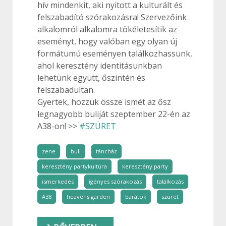
hív mindenkit, aki nyitott a kulturált és
felszabadító szórakozásra! Szervezőink
alkalomról alkalomra tökéletesítik az
eseményt, hogy valóban egy olyan új
formátumú eseményen találkozhassunk,
ahol keresztény identitásunkban
lehetünk együtt, őszintén és
felszabadultan.
Gyertek, hozzuk össze ismét az ősz
legnagyobb buliját szeptember 22-én az
A38-on! >>
#SZÜRET
zene
buli
táncház
keresztény partykultúra
keresztény party
ismerkedés
igényes szórakozás
találkozás
A38
heavens garden
barátok
szüret