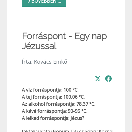
BŐVEBBEN …
Forráspont - Egy nap
Jézussal
Írta:
Kovács Enikő
A víz forráspontja: 100 °C.
A tej forráspontja: 100,06 °C.
Az alkohol forráspontja: 78,37 °C.
A kávé forráspontja: 90-95 °C.
A lelked forráspontja: Jézus?
Jákfalvy Kata (Bonum TV) és Fábry Kornél