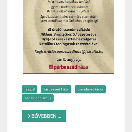
jezsu8
Párbeszéd Háza
csendmeditáció
zen buddhizmus
BŐVEBBEN …