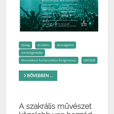
ifjúság
dicsőítés
tanúságtétel
szentségimádás
Nemzetközi Eucharisztikus Kongresszus
NEK2020
BŐVEBBEN …
A szakrális művészet