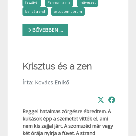
fesztivál
Pannonhalma
művészet
bencésrend
arcus temporum
BŐVEBBEN …
Krisztus és a zen
Írta:
Kovács Enikő
Reggel hatalmas zörgésre ébredtem. A
kukások épp a szemetet vitték el, ami
nem kis zajjal járt. A szomszéd már vagy
két órája nyírja a füvet. A strand