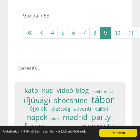
9. oldal / 63
4
5
6
7
8
9
10
11
Keresés...
katolikus
videó-blog
konferencia
tábor
ifjúsági
shoeshine
éjjelek
adventi
pálferi
közösség
party
madrid
napok
miért
ferenc
nemzedék
opensky
nélkül
Oldalainkon HTTP-sütiket használunk a jobb működésért.
interjú
magyar
Rendben
hogyan
galga
gödöllő