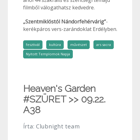
ahol 44 szakrális és szentségi témájú
filmből válogathatsz kedvedre.
„Szentmiklóstól Nándorfehérvárig”
-
kerékpáros vers-zarándoklat Erdélyben.
fesztivál
kultúra
művészet
ars sacra
Nyitott Templomok Napja
Heaven's Garden
#SZÜRET >> 09.22.
A38
Írta:
Clubnight team