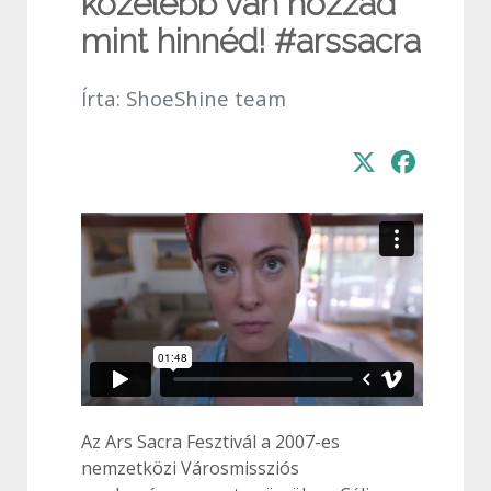
közelebb van hozzád
mint hinnéd! #arssacra
Írta:
ShoeShine team
Az Ars Sacra Fesztivál a 2007-es
nemzetközi Városmissziós