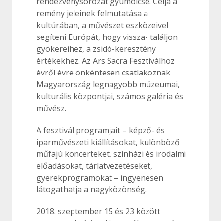
rendezvénysorozat gyümölcse. Célja a
remény jeleinek felmutatása a
kultúrában, a művészet eszközeivel
segíteni Európát, hogy vissza- találjon
gyökereihez, a zsidó-keresztény
értékekhez. Az Ars Sacra Fesztiválhoz
évről évre önkéntesen csatlakoznak
Magyarország legnagyobb múzeumai,
kulturális központjai, számos galéria és
művész.
A fesztivál programjait – képző- és
iparművészeti kiállításokat, különböző
műfajú koncerteket, színházi és irodalmi
előadásokat, tárlatvezetéseket,
gyerekprogramokat – ingyenesen
látogathatja a nagyközönség.
2018. szeptember 15 és 23 között