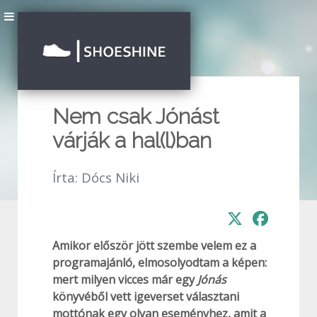
Nem csak Jónást
várják a hal(l)ban
Írta:
Dócs Niki
Amikor először jött szembe velem ez a
programajánló, elmosolyodtam a képen:
mert milyen vicces már egy
Jónás
könyvéből vett igeverset választani
mottónak egy olyan eseményhez, amit a