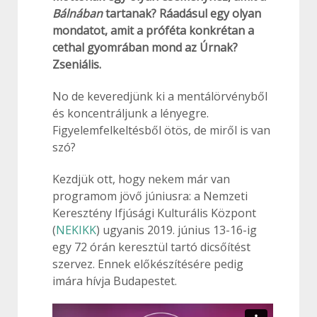
Bálnában
tartanak? Ráadásul egy olyan
mondatot, amit a próféta konkrétan a
cethal gyomrában mond az Úrnak?
Zseniális.
No de keveredjünk ki a mentálörvényből
és koncentráljunk a lényegre.
Figyelemfelkeltésből ötös, de miről is van
szó?
Kezdjük ott, hogy nekem már van
programom jövő júniusra: a Nemzeti
Keresztény Ifjúsági Kulturális Központ
(
NEKIKK
) ugyanis
2019. június 13-16-ig
egy 72 órán keresztül tartó dicsőítést
szervez. Ennek előkészítésére pedig
imára hívja Budapestet.