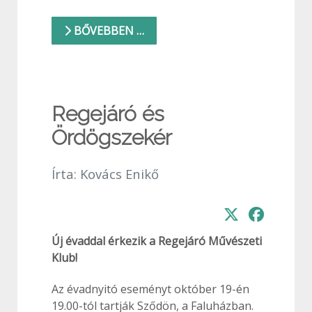
BŐVEBBEN …
Regejáró és
Ördögszekér
Írta:
Kovács Enikő
Új évaddal érkezik a Regejáró Művészeti
Klub!
Az évadnyitó eseményt október 19-én
19.00-tól tartják Sződön, a Faluházban.