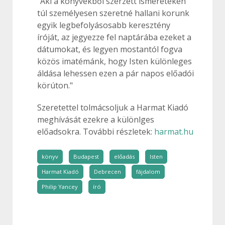
"Aki a könyvekből szerzett ismereteken
túl személyesen szeretné hallani korunk
egyik legbefolyásosabb keresztény
íróját, az jegyezze fel naptárába ezeket a
dátumokat, és legyen mostantól fogva
közös imatémánk, hogy Isten különleges
áldása lehessen ezen a pár napos előadói
körúton."
Szeretettel tolmácsoljuk a Harmat Kiadó
meghívását ezekre a különlges
előadsokra. További részletek:
harmat.hu
könyv
Budapest
előadás
Isten
Harmat Kiadó
Debrecen
fájdalom
Philip Yancey
író