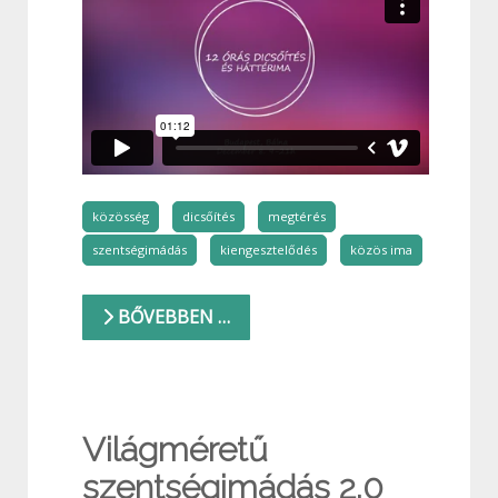
közösség
dicsőítés
megtérés
szentségimádás
kiengesztelődés
közös ima
BŐVEBBEN …
Világméretű
szentségimádás 2.0