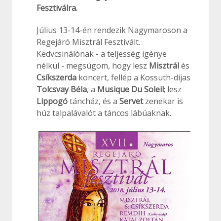
Fesztiválra.
Július 13-14-én rendezik Nagymaroson a
Regejáró Misztrál Fesztivált.
Kedvcsinálónak - a teljesség igénye
nélkül - megsúgom, hogy lesz
Misztrál
és
Csíkszerda
koncert, fellép a Kossuth-díjas
Tolcsvay Béla
, a
Musique Du Soleil
; lesz
Lippogó
táncház, és a
Servet
zenekar is
húz talpalávalót a táncos lábúaknak.