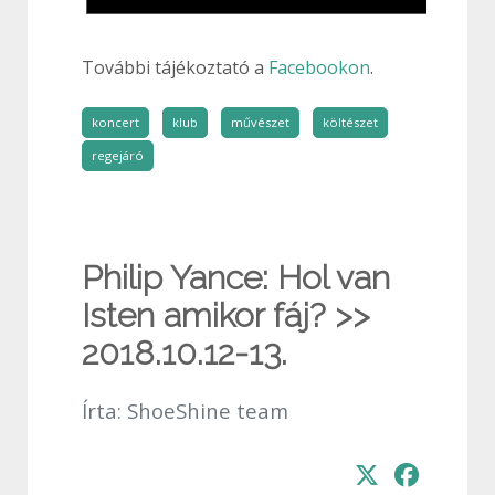
További tájékoztató a
Facebookon
.
koncert
klub
művészet
költészet
regejáró
Philip Yance: Hol van
Isten amikor fáj? >>
2018.10.12-13.
Írta:
ShoeShine team