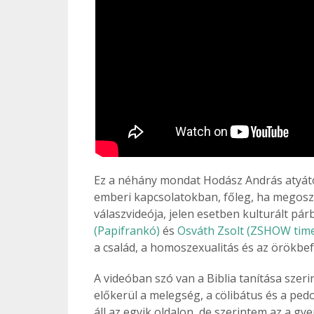
Ez a néhány mondat Hodász András atyától
emberi kapcsolatokban, főleg, ha megoszt
válaszvideója, jelen esetben kulturált pá
(Papifrankó)
és
Osváth Zsolt (ZSHOW tim
a család, a homoszexualitás és az örökbe
A videóban szó van a Biblia tanítása szeri
előkerül a melegség, a cölibátus és a ped
áll az egyik oldalon, de szerintem az a gy