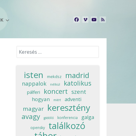
NK
Keresés...
isten
madrid
mekdsz
katolikus
nappalok
nélkül
koncert
szent
pálferi
hogyan
adventi
miért
keresztény
magyar
avagy
galga
konferencia
gödöllő
találkozó
opensky
tábor