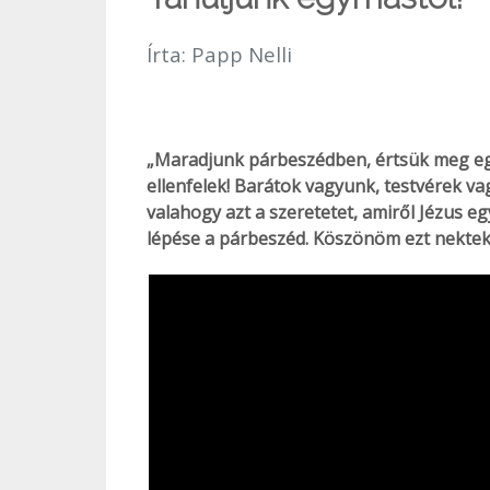
Írta:
Papp Nelli
„Maradjunk párbeszédben, értsük meg e
ellenfelek! Barátok vagyunk, testvérek v
valahogy azt a szeretetet, amiről Jézus e
lépése a párbeszéd. Köszönöm ezt nektek