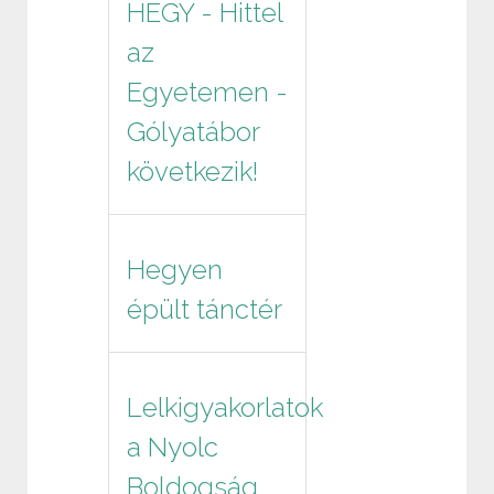
HEGY - Hittel
az
Egyetemen -
Gólyatábor
következik!
Hegyen
épült tánctér
Lelkigyakorlatok
a Nyolc
Boldogság