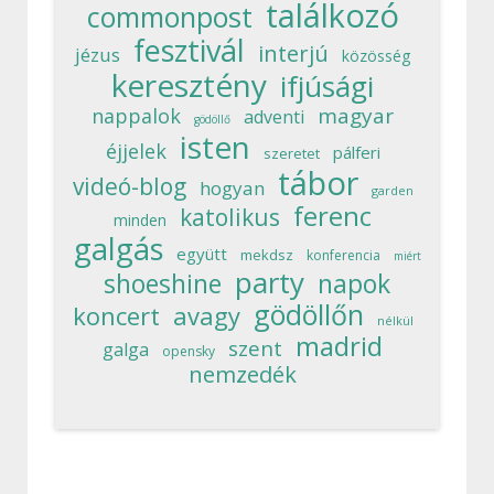
találkozó
commonpost
fesztivál
interjú
jézus
közösség
keresztény
ifjúsági
magyar
nappalok
adventi
gödöllő
isten
éjjelek
pálferi
szeretet
tábor
videó-blog
hogyan
garden
ferenc
katolikus
minden
galgás
együtt
mekdsz
konferencia
miért
party
shoeshine
napok
gödöllőn
koncert
avagy
nélkül
madrid
szent
galga
opensky
nemzedék