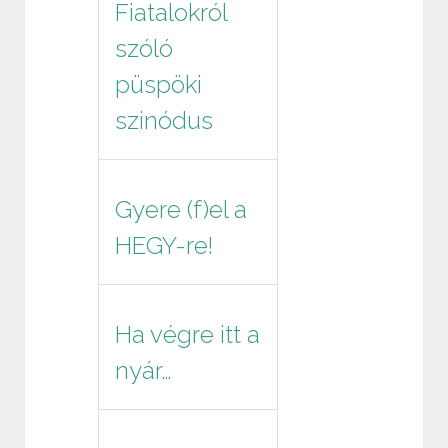
Fiatalokról
szóló
püspöki
szinódus
Gyere (f)el a
HEGY-re!
Ha végre itt a
nyár…