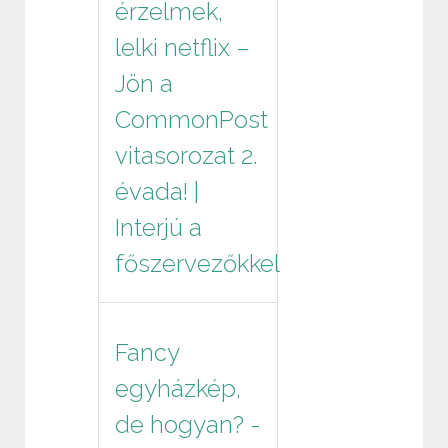
érzelmek,
lelki netflix –
Jön a
CommonPost
vitasorozat 2.
évada! |
Interjú a
főszervezőkkel
Fancy
egyházkép,
de hogyan? -