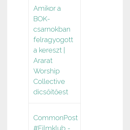
Amikor a
BOK-
csarnokban
felragyogott
a kereszt |
Ararat
Worship
Collective
dicsőítőest
CommonPost
#Filmklub -