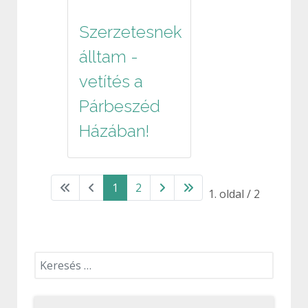
Szerzetesnek
álltam -
vetítés a
Párbeszéd
Házában!
1
2
1. oldal / 2
Keresés...