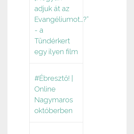
adjuk át az
Evangéliumot…?”
- a
Tündérkert
egy ilyen film
#Ébresztő! |
Online
Nagymaros
októberben