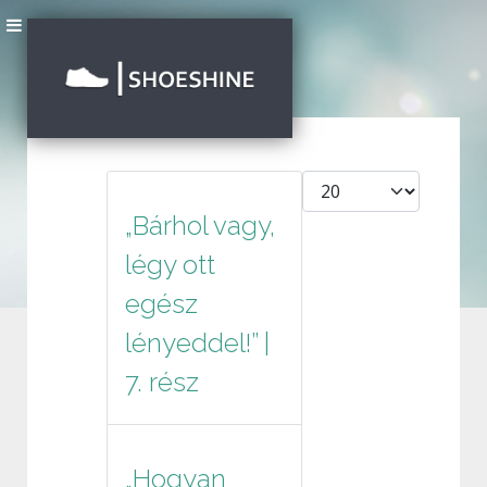
Tételek #
„Bárhol vagy,
légy ott
egész
lényeddel!” |
7. rész
„Hogyan